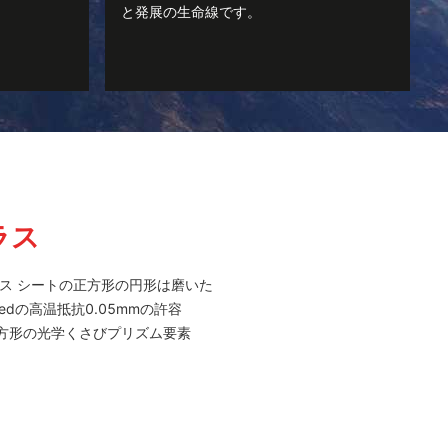
と発展の生命線です。
ラス
ラス シートの正方形の円形は磨いた
dの高温抵抗0.05mmの許容
方形の光学くさびプリズム要素