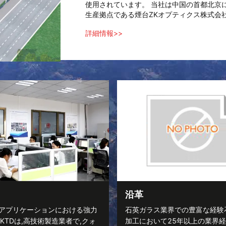
使用されています。 当社は中国の首都北京に
生産拠点である煙台ZKオプティクス株式会社
詳細情報>>
沿革
アプリケーションにおける強力
石英ガラス業界での豊富な経験
ZKTDは,高技術製造業者で,クォ
加工において25年以上の業界