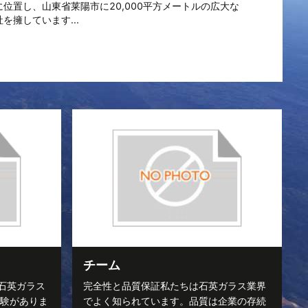
位置し、山東省莱陽市に20,000平方メートルの広大な
を擁しています...
チーム
石英ガラス
完全性と品質保証私たちは石英ガラス業界
経験がありま
でよく知られています。品質は企業の存続