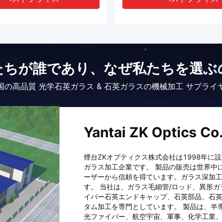
たちが誰であり、なぜ私たちを選ぶ
国の高品質 光学石英ガラス & 石英ガラスの機械加工 サプライ
Yantai ZK Optics Co.
煙台ZKオプティクス株式会社は1998年
ガラス加工企業です。 製品の販売は世界中
ーザーから信頼を得ています。ガラス深加
す。 当社は、ガラス毛細管/ロッド、異形
イバー石英エンドキャップ、石英部品、石
タム加工を専門としています。 製品は、半
光ファイバー、航空宇宙、軍事、化学工業