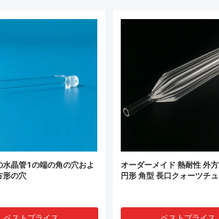
の水晶管1の端の角の穴およ
オーダーメイド 熱耐性 外方
方形の穴
円形 角型 長口クォーツチ
ベストプライス
ベストプライス