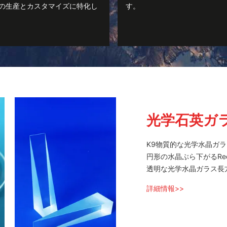
の生産とカスタマイズに特化し
す。
光学石英ガ
K9物質的な光学水晶ガ
円形の水晶ぶら下がるRee
透明な光学水晶ガラス長
詳細情報>>