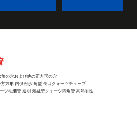
管
の角の穴および他の正方形の穴
外方方形 内側円形 角型 長口クォーツチューブ
ーツ毛細管 透明 溶融型クォーツ四角管 高熱耐性