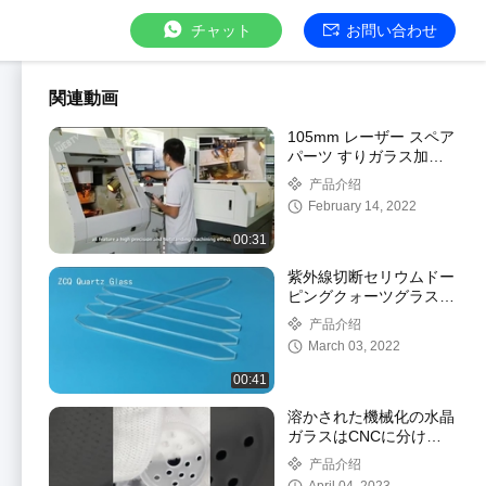
チャット
お問い合わせ
関連動画
105mm レーザー スペア
パーツ すりガラス加工
トリプルボア不透明石英
产品介绍
管
February 14, 2022
00:31
紫外線切断セリウムドー
ピングクォーツグラスシ
ート 塗布なし
产品介绍
March 03, 2022
00:41
溶かされた機械化の水晶
ガラスはCNCに分ける
高温抵抗を細長い穴をつ
产品介绍
けた