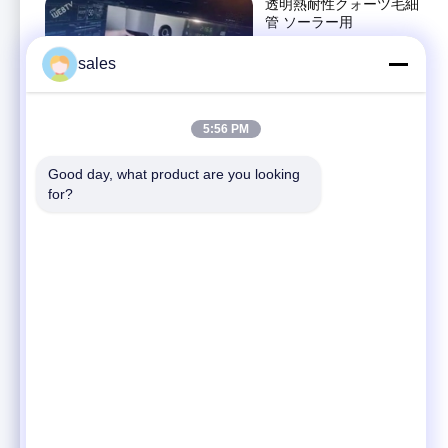
透明熱耐性クォーツ毛細
管 ソーラー用
产品介绍
sales
February 14, 2022
00:26
5:56 PM
実験室 CNC 高精度石英
フランジ高温抵抗
Good day, what product are you looking 
产品介绍
for?
December 06, 2022
00:23
多穴付き高精度
1100mpa 石英ガラス管
产品介绍
December 06, 2022
00:29
北京 チェンクォーツガ
ラス株式会社 会社紹介
公司介绍