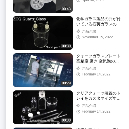
April 04, 2023
00:43
化学ガラス製品の弁が付
いている石英ガラスの付
属品の反腐食
产品介绍
November 15, 2022
00:30
クォーツガラスプレート
高精度 磨き 空気泡のな
い表面
产品介绍
February 14, 2022
00:29
クリアクォーツ装置のト
レイをカスタマイズする
シリコン・ウェーファー
产品介绍
2.2g/cm3
February 14, 2022
00:30