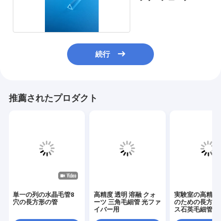
続行
推薦されたプロダクト
単一の列の水晶毛管8
高精度 透明 溶融 クォ
実験室の高精度
穴の長方形の管
ーツ 三角毛細管 光ファ
のための長方形
イバー用
ス石英毛細管