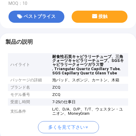
MOQ：10
ベストプライス
接触
製品の説明
耐食性石英キャピラリーチューブ、三角
クォーツキャピラリーチューブ、SGSキ
ハイライト
ャピラリークォーツガラス管
,
,
Triangular Quartz Capillary Tube
SGS Capillary Quartz Glass Tube
パッケージの詳細
泡パッド、スポンジ、カートン、木箱
ブランド名
ZCQ
モデル番号
ZCQ
受渡し時間
7-25の仕事日
L/C、D/A、D/P、T/T、ウェスタン・ユ
支払条件
ニオン、MoneyGram
多くを見て下さい