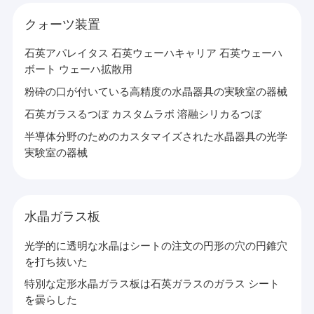
石英ガラスの機械加工
クォーツ装置
水晶ガラス管
石英アパレイタス 石英ウェーハキャリア 石英ウェーハ
ボート ウェーハ拡散用
クォーツキャピラリーチューブ
粉砕の口が付いている高精度の水晶器具の実験室の器械
ホウケイ酸ガラス管
石英ガラスるつぼ カスタムラボ 溶融シリカるつぼ
クォーツガラス棒
半導体分野のためのカスタマイズされた水晶器具の光学
実験室の器械
レーザースペアパーツ
二酸化ケイ素スパッタリングターゲット
水晶ガラス板
クォーツ装置
光学的に透明な水晶はシートの注文の円形の穴の円錐穴
水晶ガラス板
を打ち抜いた
特別な定形水晶ガラス板は石英ガラスのガラス シート
カスタムガラス部品
を曇らした