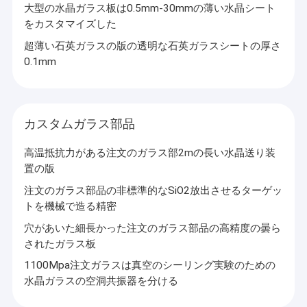
カスタムセラミック部品
大型の水晶ガラス板は0.5mm-30mmの薄い水晶シート
をカスタマイズした
光学製造設備
超薄い石英ガラスの版の透明な石英ガラスシートの厚さ
0.1mm
機械を作る移動式ガラス蓋
光学計器
カスタムガラス部品
光学結晶
高温抵抗力がある注文のガラス部2mの長い水晶送り装
置の版
注文のガラス部品の非標準的なSiO2放出させるターゲッ
トを機械で造る精密
穴があいた細長かった注文のガラス部品の高精度の曇ら
されたガラス板
1100Mpa注文ガラスは真空のシーリング実験のための
水晶ガラスの空洞共振器を分ける