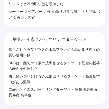
当社は、ガラス毛細管/ロッド、異形ガラス管/ロッド、レーザー
リウムは水晶透明な色を添加した
VRショー
キャビティフィルター、光ファイバー石英エンドキャップ、石英
部品、石英プレート、石英機器など、さまざまな光学ガラスのカ
レーザー スペアパーツ 外面 曇りガラス加工 トリプルボ
スタム加工を専門としています。
わたしたち に つい て
ア 石英ガラス管
製品は、半導体、通信、太陽エネルギー、エレクトロニクス、光
学、光ファイバー、航空宇宙、軍事、化学工業、コーティング、
工場 ツアー
医療など、多くのハイエンド産業で広く使用されています。
当社は中国の首都北京に位置し、山東省莱陽市に20,000平方メー
トルの広大な生産拠点である煙台ZKオプティクス株式会社を擁し
品質管理
二酸化ケイ素スパッタリングターゲット
ています。2020年には、生産規模を拡大するため、工場を8,000
平方メートル拡張し、2021年に稼働開始予定です。
連絡 ください
曇らされた石英ガラスの水晶フランジの高い化学純度の
当社は製品の品質を信条としています。各製品は、材料選択、加
工、検査、梱包、輸送からアフターサービスまで厳密に管理され
長い耐用年数
ニュース
ています。技術革新を原動力とし、大規模で体系的な生産モデル
が形成されています。
CNCは二酸化ケイ素の放出させるターゲット罰金の粉砕
品質第一、顧客志向のサービスコンセプトを遵守し、絶え間ない
の表面を処理した
事件
努力と継続的な改善を通じて、ZKTDは顧客のために光学ガラス
の良い製造プラットフォームを創造しました。
防止良い切り分けるSio2放出させるターゲット高温抵抗
引金 を 求め て ください
力がある湿気
二酸化ケイ素スパッタリングターゲット 微細研磨表面
長寿命 高精度
光学石英ガラス