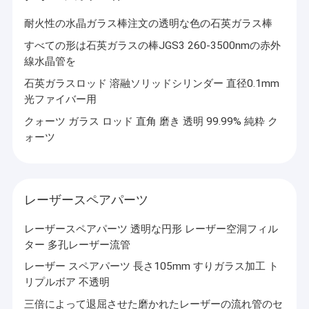
耐火性の水晶ガラス棒注文の透明な色の石英ガラス棒
すべての形は石英ガラスの棒JGS3 260-3500nmの赤外
線水晶管を
石英ガラスロッド 溶融ソリッドシリンダー 直径0.1mm
光ファイバー用
クォーツ ガラス ロッド 直角 磨き 透明 99.99% 純粋 ク
ォーツ
レーザースペアパーツ
レーザースペアパーツ 透明な円形 レーザー空洞フィル
家へ
ター 多孔レーザー流管
煙台ZKオプティクス株式会社は1998年に設立され、研究開発、
製品
生産、販売を統合したハイテク総合ガラス加工企業です。
レーザー スペアパーツ 長さ105mm すりガラス加工 ト
製品の販売は世界中に広がり、アジア、ヨーロッパ、米国、韓
リプルボア 不透明
国、インドのユーザーから信頼を得ています。ガラス深加工分野
ビデオ
で高品質な製品イメージとブランドを確立しています。
三倍によって退屈させた磨かれたレーザーの流れ管のセ