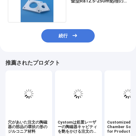
金型Ra12.5-25Um処理の簡
素化
続行
推薦されたプロダクト
穴があいた注文の陶磁
Cystomは処置レーザ
Customized C
器の部品の環状の形の
ーの陶磁器キャビティ
Chamber Solut
ジルコニア材料
を艶をかける注文の陶
for Productio
磁器の部品を形づける