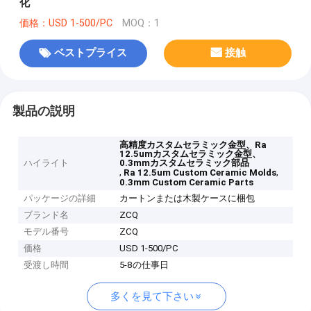
化
価格：USD 1-500/PC
MOQ：1
ベストプライス
接触
製品の説明
高精度カスタムセラミック金型、Ra
12.5umカスタムセラミック金型、
ハイライト
0.3mmカスタムセラミック部品
,
,
Ra 12.5um Custom Ceramic Molds
0.3mm Custom Ceramic Parts
パッケージの詳細
カートンまたは木製ケースに梱包
ブランド名
ZCQ
モデル番号
ZCQ
価格
USD 1-500/PC
受渡し時間
5-8の仕事日
多くを見て下さい