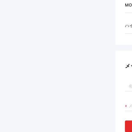
MO
ハ
メ