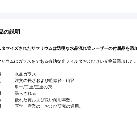
品の説明
スタマイズされたサマリウムは透明な水晶流れ管レーザーの付属品を添
マリウムはガラスをである有効な光フィルタおよびけい光物質添加した
料
水晶ガラス
元
注文の長さおよび腔線径・山径
単一/二重/三重の穴
面
曇らされる
徴
優れた質および長い耐用年数。
用
医学、産業の、および研究の適用。