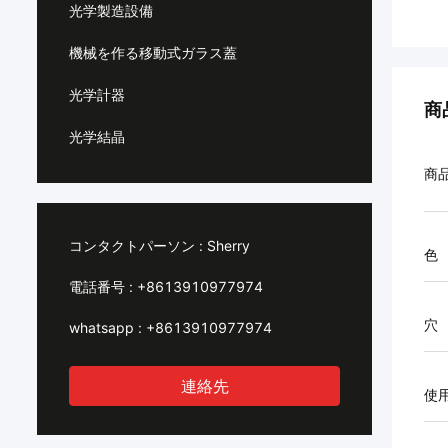
光学製造設備
機械を作る移動式ガラス蓋
光学計器
商
光学結晶
商
コンタクトパーソン :
Sherry
色
電話番号 :
+8613910977974
穴
whatsapp :
+8613910977974
連絡先
使