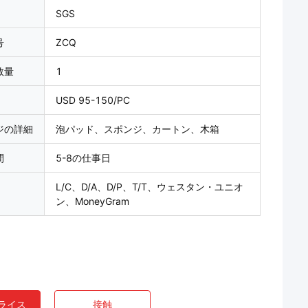
SGS
号
ZCQ
数量
1
USD 95-150/PC
ジの詳細
泡パッド、スポンジ、カートン、木箱
間
5-8の仕事日
L/C、D/A、D/P、T/T、ウェスタン・ユニオ
ン、MoneyGram
ライス
接触