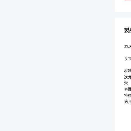
製
カ
サ
材
次
穴
表
特
適