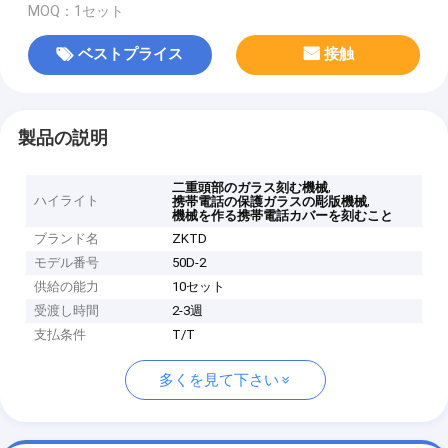
MOQ：1セット
ベストプライス
接触
製品の説明
,
二重頭部のガラス刻む機械
ハイライト
,
携帯電話の保護ガラスの彫版機械
機械を作る携帯電話カバーを刻むこと
ブランド名
ZKTD
モデル番号
50D-2
供給の能力
10セット
受渡し時間
2-3週
支払条件
T/T
多くを見て下さい