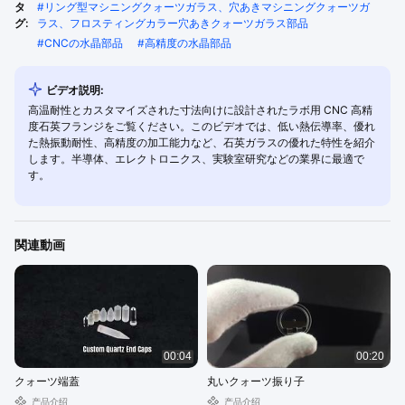
タ
#
リング型マシニングクォーツガラス、穴あきマシニングクォーツガ
グ:
ラス、フロスティングカラー穴あきクォーツガラス部品
#
CNCの水晶部品
#
高精度の水晶部品
ビデオ説明:
高温耐性とカスタマイズされた寸法向けに設計されたラボ用 CNC 高精
度石英フランジをご覧ください。このビデオでは、低い熱伝導率、優れ
た熱振動耐性、高精度の加工能力など、石英ガラスの優れた特性を紹介
します。半導体、エレクトロニクス、実験室研究などの業界に最適で
す。
関連動画
00:04
00:20
クォーツ端蓋
丸いクォーツ振り子
产品介绍
产品介绍