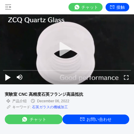
チャット
接触
実験室 CNC 高精度石英フランジ高温抵抗
产品介绍
December 06, 2022
キーワード:
石英ガラスの機械加工
チャット
お問い合わせ