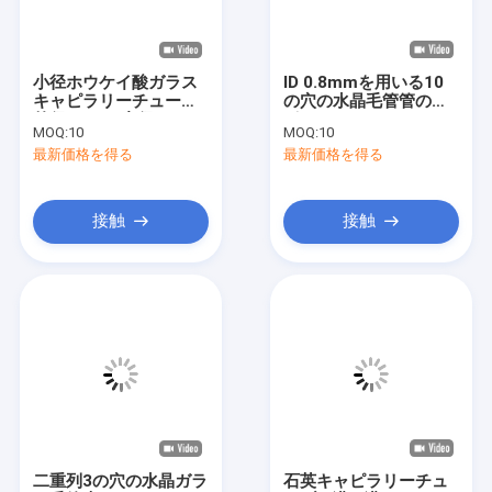
VRショー
わたしたち に つい て
小径ホウケイ酸ガラス
ID 0.8mmを用いる10
キャピラリーチューブ
の穴の水晶毛管管の円
工場 ツアー
外径0.5mm内径0.2mm
形
MOQ:
10
MOQ:
10
最新価格を得る
最新価格を得る
品質管理
連絡 ください
接触
接触
ニュース
事件
引金 を 求め て ください
光学石英ガラス
二重列3の穴の水晶ガラ
石英キャピラリーチュ