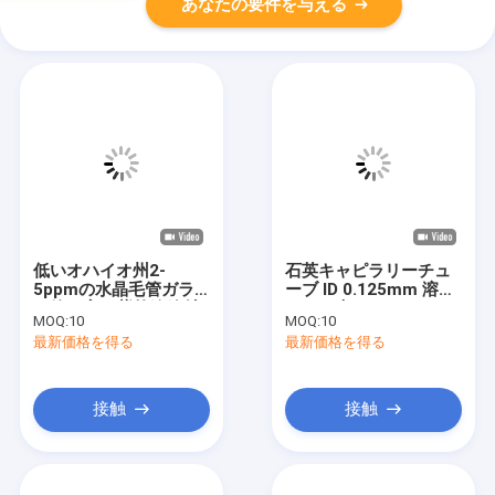
あなたの要件を与える
低いオハイオ州2-
石英キャピラリーチュ
5ppmの水晶毛管ガラ
ーブ ID 0.125mm 溶融
ス管の高い紫外線放射
シリカ光ファイバース
MOQ:
10
MOQ:
10
抵抗
リーブ
最新価格を得る
最新価格を得る
接触
接触