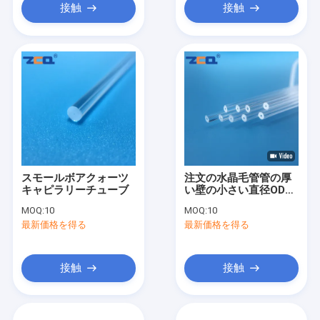
接触
接触
スモールボアクォーツ
注文の水晶毛管管の厚
キャピラリーチューブ
い壁の小さい直径OD
6mm ID 0.8mm
MOQ:
10
MOQ:
10
最新価格を得る
最新価格を得る
接触
接触