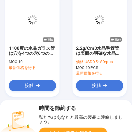
1100度の水晶ガラス管
2.2g/Cm3水晶毛管管
は穴を4つの穴6つの穴
は表面の明確な水晶管
の多穴倍増する
を磨いた
MOQ:
10
価格:
USD0.5~80/pcs
最新価格を得る
MOQ:
10 PCS
最新価格を得る
接触
接触
時間を節約する
私たちはあなたと最高の製品に連絡しまし
ょう。