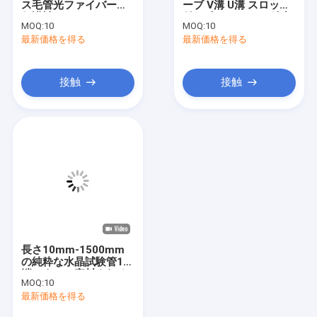
ス毛管光ファイバーの
ーブ V溝 U溝 スロット
石英ガラスの機械加工
保護袖
付き 光ファイバー精密
MOQ:
10
MOQ:
10
用
最新価格を得る
水晶ガラス管
最新価格を得る
クォーツキャピラリーチューブ
接触
接触
ホウケイ酸ガラス管
クォーツガラス棒
レーザースペアパーツ
二酸化ケイ素スパッタリングターゲット
クォーツ装置
長さ10mm-1500mm
水晶ガラス板
の純粋な水晶試験管1の
端によって密封される
MOQ:
10
円形
カスタムガラス部品
最新価格を得る