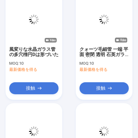
風変りな水晶ガラス管
クォーツ毛細管 一端 平
の多穴楕円Dは形づいた
面 密閉 透明 石英ガラ
ス試験管
MOQ:
10
MOQ:
10
最新価格を得る
最新価格を得る
接触
接触
家へ
製品
ビデオ