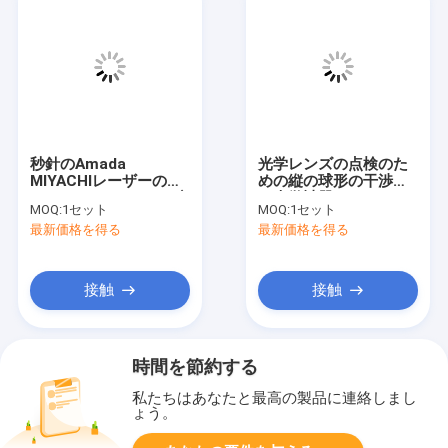
秒針のAmada
光学レンズの点検のた
MIYACHIレーザーのマ
めの縦の球形の干渉計
ーカーML-7112AHの空
の光学計器
MOQ:
1セット
MOQ:
1セット
冷
最新価格を得る
最新価格を得る
接触
接触
時間を節約する
私たちはあなたと最高の製品に連絡しまし
ょう。