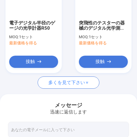
VRショー
わたしたち に つい て
電子デジタル半径のゲ
突飛性のテスターの器
ージの光学計器R50
械のデジタル光学測定
工場 ツアー
のM100シリーズ
MOQ:
1セット
MOQ:
1セット
最新価格を得る
最新価格を得る
品質管理
連絡 ください
接触
接触
ニュース
多くを見て下さい
事件
引金 を 求め て ください
メッセージ
迅速に返信します
光学石英ガラス