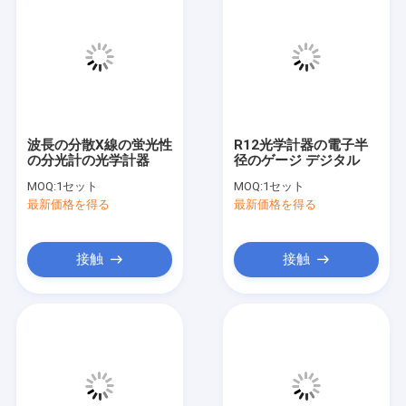
波長の分散X線の蛍光性
R12光学計器の電子半
の分光計の光学計器
径のゲージ デジタル
MOQ:
1セット
MOQ:
1セット
最新価格を得る
最新価格を得る
接触
接触
家へ
製品
ビデオ