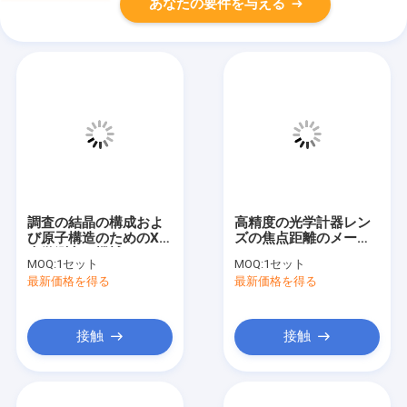
あなたの要件を与える
調査の結晶の構成およ
高精度の光学計器レン
び原子構造のためのXrd
ズの焦点距離のメート
光学測定の機械
ル
MOQ:
1セット
MOQ:
1セット
最新価格を得る
最新価格を得る
接触
接触