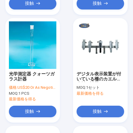
接触
接触
光学測定器 クォーツガ
デジタル表示装置が付
ラス計器
いている柵のカエルの
摩耗の計器
価格:
US$20 Or As Negotiated
MOQ:
1セット
MOQ:
1 PCS
最新価格を得る
最新価格を得る
接触
接触