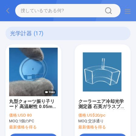
光学計器
(17)
丸型クォーツ振り子リ
クーラーエア冷却光学
ード 高温耐性 0.05mm
測定器 石英ガラスブリ
公差
スターケース 冷光源付
価格:
USD 80
価格:
US$20/pc
き
MOQ:
1個のPC
MOQ:
交渉通り
最新価格を得る
最新価格を得る