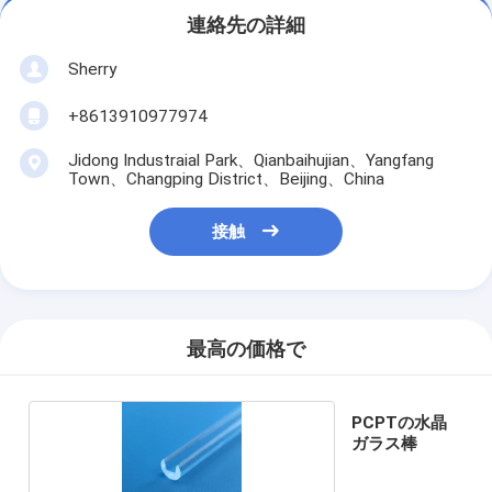
連絡先の詳細
Sherry
+8613910977974
Jidong Industraial Park、Qianbaihujian、Yangfang
Town、Changping District、Beijing、China
接触
最高の価格で
PCPTの水晶
ガラス棒