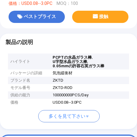
価格：USD0.08--3.0PC
MOQ：100
ベストプライス
接触
製品の説明
,
PCPTの水晶ガラス棒
ハイライト
,
U字型水晶ガラス棒
0.05mmの許容石英ガラス棒
パッケージの詳細
気泡緩衝材
ブランド名
ZKTD
モデル番号
ZKTD-ROD
供給の能力
100000000PCS/Day
価格
USD0.08--3.0PC
多くを見て下さい