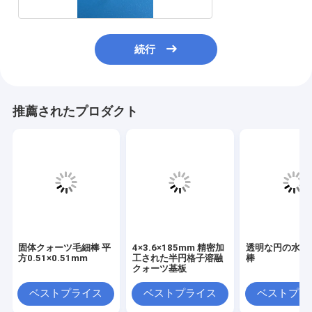
続行
推薦されたプロダクト
固体クォーツ毛細棒 平
4×3.6×185mm 精密加
透明な円の水晶
方0.51×0.51mm
工された半円格子溶融
棒
クォーツ基板
ベストプライス
ベストプライス
ベストプラ