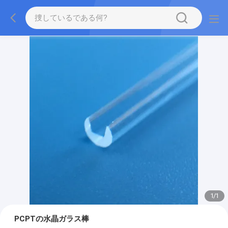
1
/
1
PCPTの水晶ガラス棒