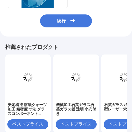
続行
推薦されたプロダクト
安定構造 溶融クォーツ
機械加工石英ガラス石
石英ガラスガラ
加工 精密度 寸法 グラ
英ガラス板 透明 小穴付
型レーザー穴あ
スコンポーネント
き
18×13×21mm
ベストプライス
ベストプライス
ベストプラ