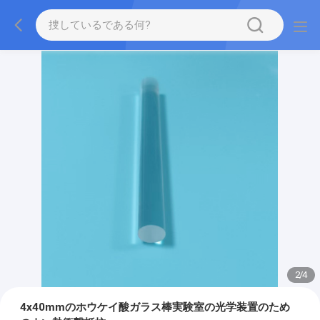
2
/
4
4x40mmのホウケイ酸ガラス棒実験室の光学装置のため