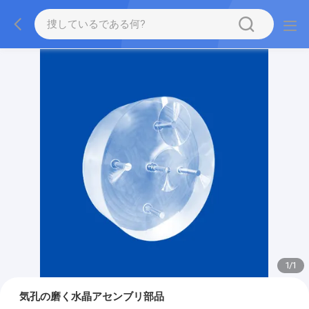
1
/
1
気孔の磨く水晶アセンブリ部品