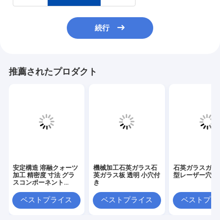
続行
推薦されたプロダクト
安定構造 溶融クォーツ
機械加工石英ガラス石
石英ガラスガラ
加工 精密度 寸法 グラ
英ガラス板 透明 小穴付
型レーザー穴あ
スコンポーネント
き
18×13×21mm
ベストプライス
ベストプライス
ベストプラ