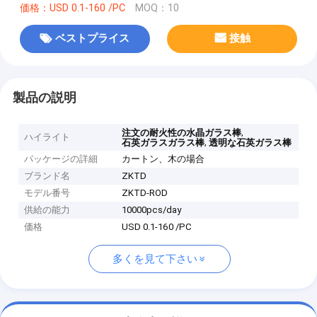
価格：USD 0.1-160 /PC
MOQ：10
ベストプライス
接触
製品の説明
,
注文の耐火性の水晶ガラス棒
ハイライト
,
石英ガラスガラス棒
透明な石英ガラス棒
パッケージの詳細
カートン、木の場合
ブランド名
ZKTD
モデル番号
ZKTD-ROD
供給の能力
10000pcs/day
価格
USD 0.1-160 /PC
多くを見て下さい