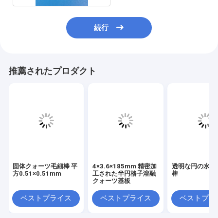
続行
推薦されたプロダクト
固体クォーツ毛細棒 平
4×3.6×185mm 精密加
透明な円の水晶
方0.51×0.51mm
工された半円格子溶融
棒
クォーツ基板
ベストプライス
ベストプライス
ベストプラ