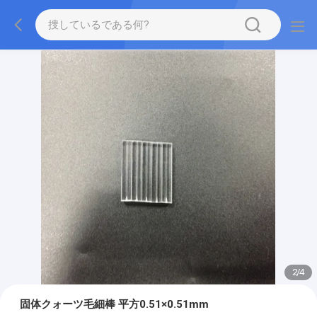
2
/
4
固体クォーツ毛細棒 平方0.51×0.51mm