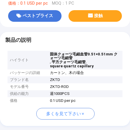
価格：0.1 USD per pc
MOQ：1 PC
ベストプライス
接触
製品の説明
固体クォーツ毛細血管0.51×0.51mm ク
ォーツ毛細管
ハイライト
,
,
平方クォーツ毛細管
square quartz capillary
パッケージの詳細
カートン、木の場合
ブランド名
ZKTD
モデル番号
ZKTD-ROD
供給の能力
週1000PCS
価格
0.1 USD per pc
多くを見て下さい