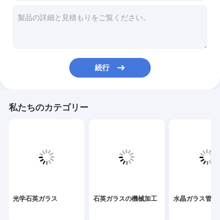
石英ガラスの機械加工
水晶ガラス管
クォーツキャピラリーチューブ
続行
ホウケイ酸ガラス管
クォーツガラス棒
私たちのカテゴリー
レーザースペアパーツ
二酸化ケイ素スパッタリングターゲット
クォーツ装置
水晶ガラス板
光学石英ガラス
石英ガラスの機械加工
水晶ガラス管
カスタムガラス部品