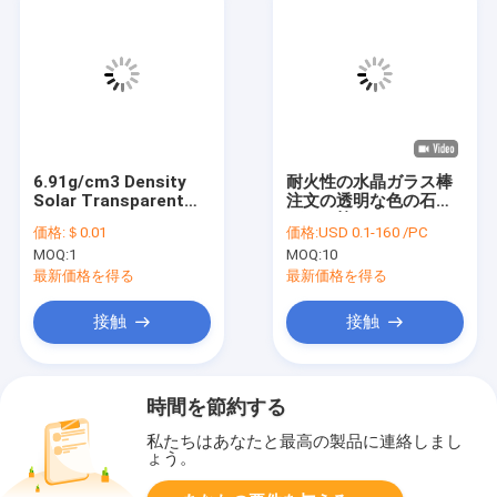
6.91g/cm3 Density
耐火性の水晶ガラス棒
Solar Transparent
注文の透明な色の石英
Quartz Glass Rod For
ガラス棒
価格:
＄0.01
価格:
USD 0.1-160 /PC
Industrial
MOQ:
1
MOQ:
10
最新価格を得る
最新価格を得る
接触
接触
時間を節約する
私たちはあなたと最高の製品に連絡しまし
ょう。