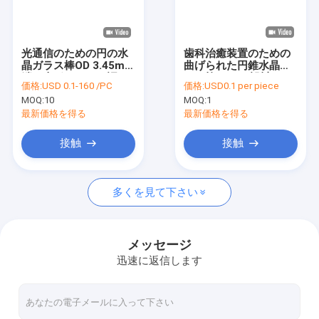
VRショー
わたしたち に つい て
光通信のための円の水
歯科治癒装置のための
晶ガラス棒OD 3.45mm
曲げられた円錐水晶ガ
工場 ツアー
端の火ポーランド語
ラス棒OEMの設計
価格:
USD 0.1-160 /PC
価格:
USD0.1 per piece
MOQ:
10
MOQ:
1
品質管理
最新価格を得る
最新価格を得る
連絡 ください
接触
接触
ニュース
多くを見て下さい
事件
引金 を 求め て ください
メッセージ
迅速に返信します
光学石英ガラス