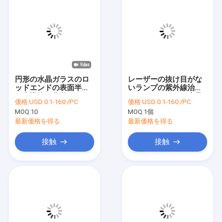
円形の水晶ガラスのロ
レーザーの抜け目がな
ッドエンドの表面半分
いランプの紫外線治癒
の半導体の化学Healing
のためのアークの水晶
価格:
USD 0.1-160 /PC
価格:
USD 0.1-160 /PC
のためにひく
ガラスの棒径1.8mm
MOQ:
10
MOQ:
1個
最新価格を得る
最新価格を得る
接触
接触
家へ
製品
ビデオ