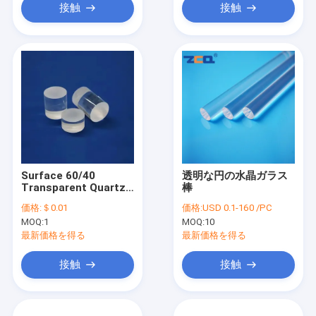
接触
接触
Surface 60/40
透明な円の水晶ガラス
Transparent Quartz
棒
Glass Rod Clear
価格:
＄0.01
価格:
USD 0.1-160 /PC
Accurate Results
MOQ:
1
MOQ:
10
最新価格を得る
最新価格を得る
接触
接触