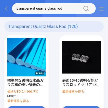
Transparent Quartz Glass Rod
(120)
標準的な透明な水晶ガ
表面60/40透明石英ガ
ラス棒の高い等級の直
ラスロッド クリア 正確
径5mm 8mm 10mm
な結果
価格:
USD 0.1-160 /PC
最新価格を得る
MOQ:
10
最新価格を得る