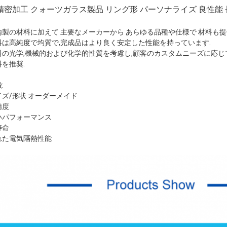
精密加工 クォーツガラス製品 リング形 パーソナライズ 良性能
内製の材料に加えて 主要なメーカーから あらゆる品種や仕様で 材料も
料は高純度で均質で,完成品はより良く安定した性能を持っています.
料の光学,機械的および化学的性質を考慮し,顧客のカスタムニーズに応じ
料を推奨.
:
イズ/形状 オーダーメイド
精度
いパフォーマンス
寿命
れた電気隔熱性能