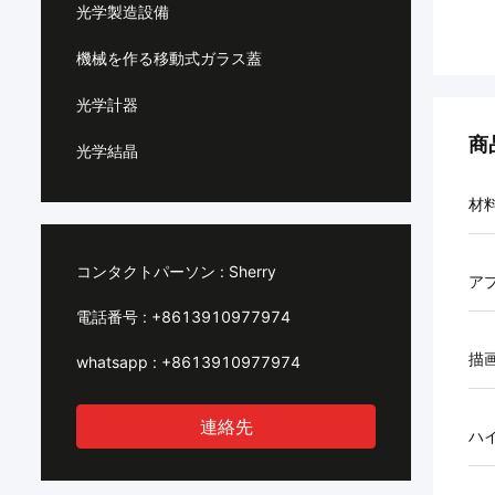
光学製造設備
機械を作る移動式ガラス蓋
光学計器
商
光学結晶
材
コンタクトパーソン :
Sherry
ア
電話番号 :
+8613910977974
描
whatsapp :
+8613910977974
連絡先
ハ