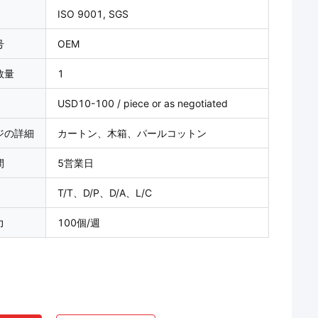
ISO 9001, SGS
号
OEM
数量
1
USD10-100 / piece or as negotiated
ジの詳細
カートン、木箱、パールコットン
間
5営業日
T/T、D/P、D/A、L/C
力
100個/週