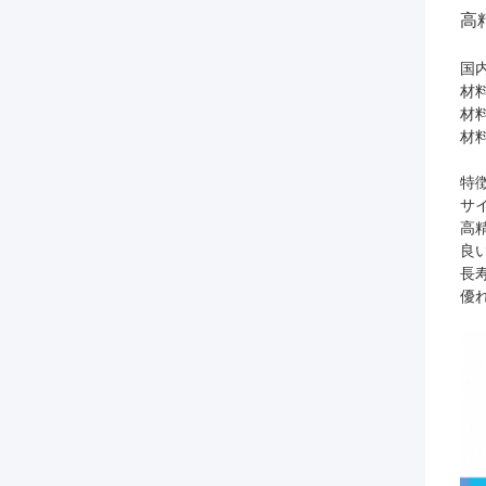
高
国
材
材
材
特徴
サ
高
良
長
優