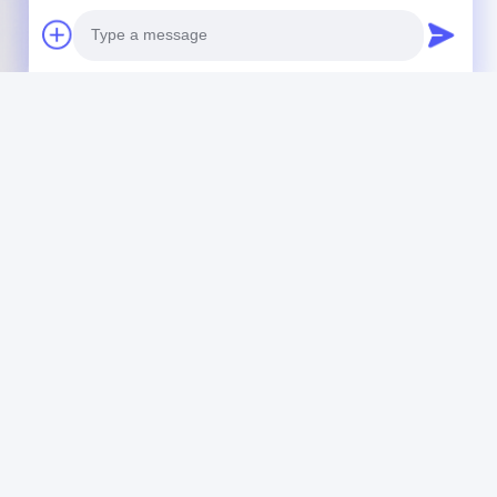
Photo
Video Call
Audio Call