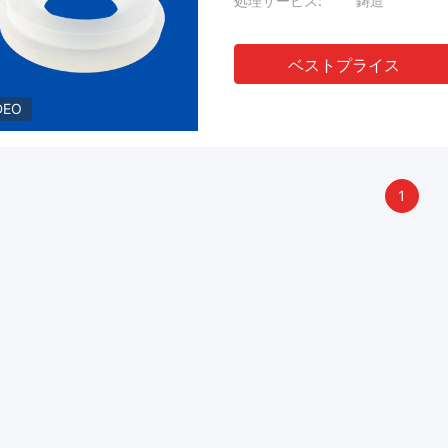
処理サービス:
鋳造
ベストプライス
DEO
1