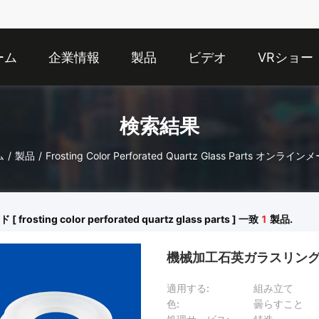
ーム
企業情報
製品
ビデオ
VRショー
検索結果
ム
/
製品
/
Frosting Color Perforated Quartz Glass Parts オンライ
 frosting color perforated quartz glass parts ] 一致
1
製品.
機械加工石英ガラスリング
適用する:
組み立て
色:
曇らすこと