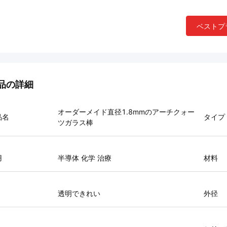
ベストプ
品の詳細
オーダーメイド直径1.8mmのアーチクォー
品名
タイプ
ツガラス棒
用
半導体 化学 治療
材料
透明できれい
外径