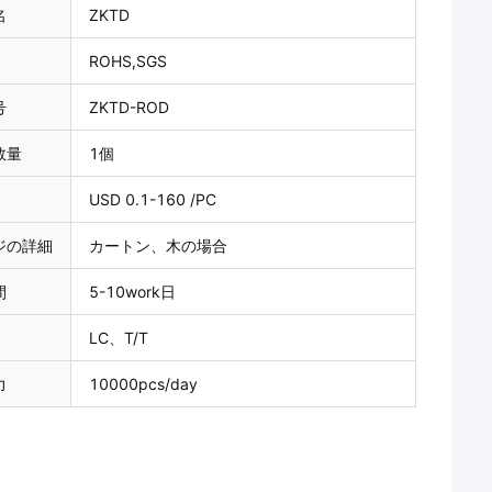
名
ZKTD
ROHS,SGS
号
ZKTD-ROD
数量
1個
USD 0.1-160 /PC
ジの詳細
カートン、木の場合
間
5-10work日
LC、T/T
力
10000pcs/day