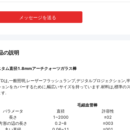
メッセージを送る
品の説明
スタム直径1.8mmアーチクォーツガラス棒
KTDは,一般照明,レーザーフラッシュランプ,デジタルプロジェクション,半導
ションをカバーするために,幅広いサイズを持っています.材料は,標準
す.
毛細血管棒
パラメータ
直径
許容性
長さ
1~2000
±02
方形の辺の長さ
0.2~8
±003
丸い直径
0.06~11
±001