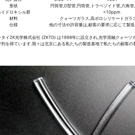
形状
円筒管,D型管,円筒管,トラペゾイド管,六角管,
ハイドロキシル群
<10ppm
材料
クォーツガラス,高ボロシリケートガラ
仕様
他の寸法や許容量は,顧客の要求に応じて製造
ンタイZK光学株式会社 (ZKTD) は1998年に設立され,光学溶融ク
評判を得ています.我々は北京にある私たちの製造基地で私たちの顧客の