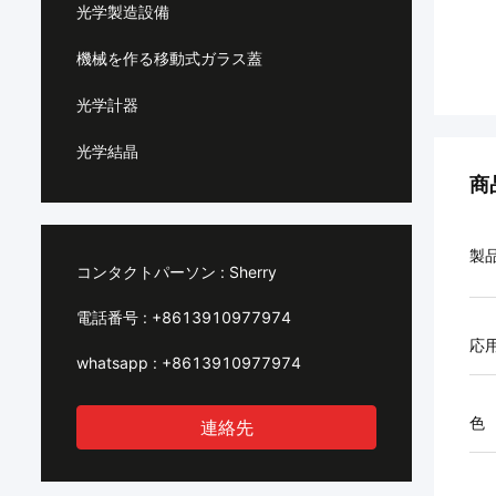
光学製造設備
機械を作る移動式ガラス蓋
光学計器
光学結晶
商
製
コンタクトパーソン :
Sherry
電話番号 :
+8613910977974
応
whatsapp :
+8613910977974
色
連絡先