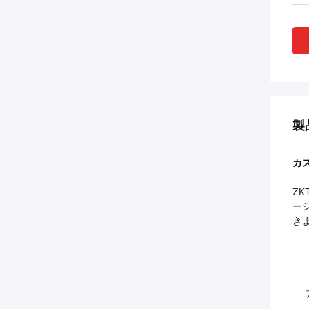
製
カ
Z
ー
きま