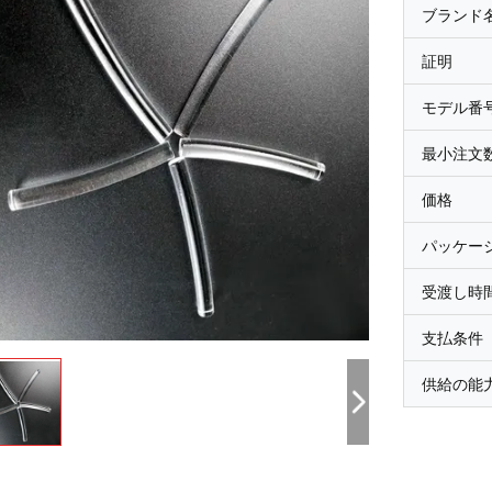
ブランド
証明
モデル番
最小注文
価格
パッケー
受渡し時
支払条件
供給の能