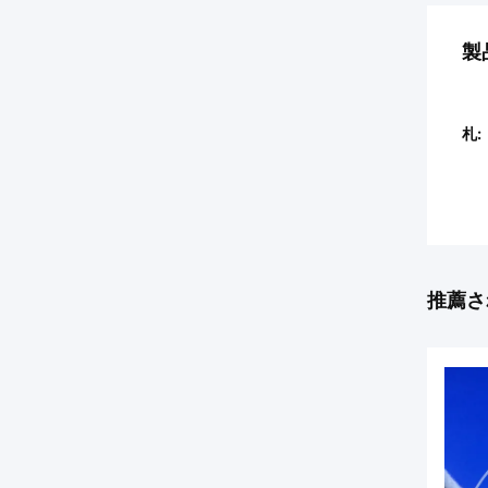
製
札:
推薦さ