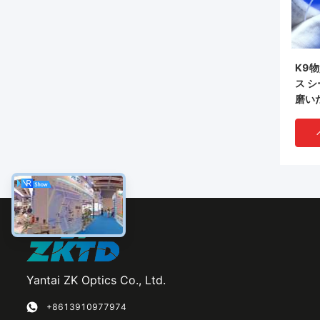
K9
ス 
磨い
Yantai ZK Optics Co., Ltd.
+8613910977974