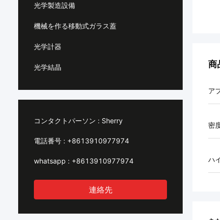
光学製造設備
機械を作る移動式ガラス蓋
光学計器
商
光学結晶
ア
コンタクトパーソン :
Sherry
密
電話番号 :
+8613910977974
ハ
whatsapp :
+8613910977974
連絡先