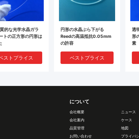
物質的な光学水晶ガラ
円形の水晶ぶら下がる
透
シートの正方形の円形は
Reedの高温抵抗0.05mm
形
た
の許容
素
ベストプライス
ベストプライス
について
会社概要
ニュース
会社案内
ケース
品質管理
地図
お問い合わせ
プライバ