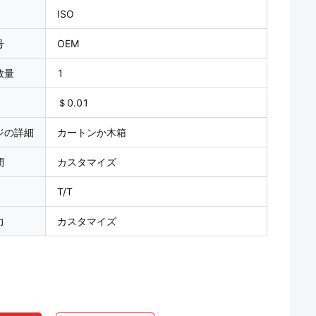
ISO
号
OEM
数量
1
＄0.01
ジの詳細
カートンか木箱
間
カスタマイズ
T/T
力
カスタマイズ