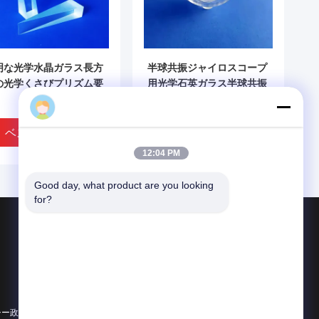
明な光学水晶ガラス長方
半球共振ジャイロスコープ
の光学くさびプリズム要
用光学石英ガラス半球共振
器 0.0005mm
ベストプライス
ベストプライス
12:04 PM
Good day, what product are you looking 
for?
製品
光学石英ガラス
石英ガラスの機械加工
水晶ガラス管
シー政策
すべてのカテゴリー