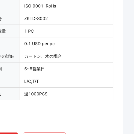
ISO 9001, RoHs
号
ZKTD-S002
数量
1 PC
0.1 USD per pc
ジの詳細
カートン、木の場合
間
5~8営業日
L/C,T/T
力
週1000PCS