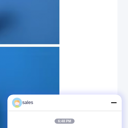
sales
6:48 PM