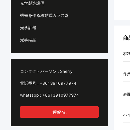
光学製造設備
機械を作る移動式ガラス蓋
光学計器
商
光学結晶
材
コンタクトパーソン :
Sherry
作
電話番号 :
+8613910977974
表
whatsapp :
+8613910977974
連絡先
ハ