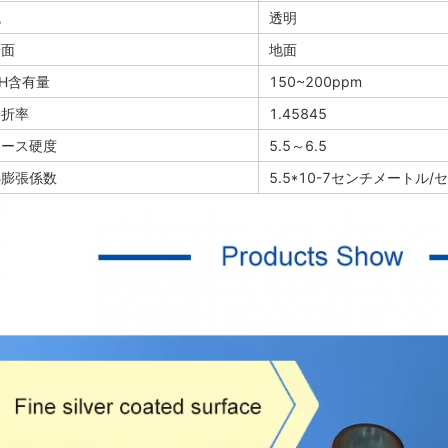
色
透明
端面
地面
H含有量
150~200ppm
屈折率
1.45845
モース硬度
5.5～6.5
熱膨張係数
5.5*10-7センチメートル