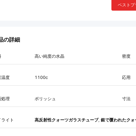
ベストプ
品の詳細
料
高い純度の水晶
密度
業温度
1100c
応用
面処理
ポリッシュ
寸法
イライト
高反射性クォーツガラスチューブ
,
銀で覆われたクォ