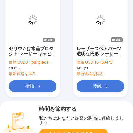
セリウムは水晶プロダ
レーザースペアパーツ
クト レーザー キャビテ
透明な円形 レーザー空
ィ フィルターを添加し
洞フィルター 多孔レー
価格:
USD0.1 per piece
価格:
USD 15-150/PC
た
ザー流管
MOQ:
1
MOQ:
1
最新価格を得る
最新価格を得る
接触
接触
時間を節約する
私たちはあなたと最高の製品に連絡しまし
ょう。