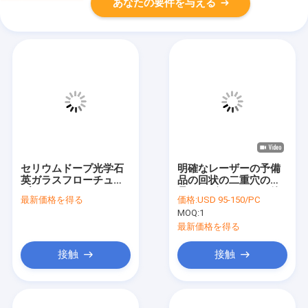
あなたの要件を与える
セリウムドープ光学石
明確なレーザーの予備
英ガラスフローチュー
品の回状の二重穴の水
ブ
晶レーザーのガラス管
最新価格を得る
価格:
USD 95-150/PC
MOQ:
1
最新価格を得る
接触
接触