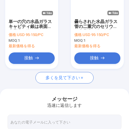
VRショー
わたしたち に つい て
単一の穴の水晶ガラス
曇らされた水晶ガラス
キャビティ銀は表面の
管の二重穴のセリウム
工場 ツアー
水晶流れ管をめっきし
は水晶流れ管を添加し
価格:
USD 95-150/PC
価格:
USD 95-150/PC
た
た
MOQ:
1
MOQ:
1
品質管理
最新価格を得る
最新価格を得る
連絡 ください
接触
接触
ニュース
多くを見て下さい
事件
引金 を 求め て ください
メッセージ
迅速に返信します
光学石英ガラス