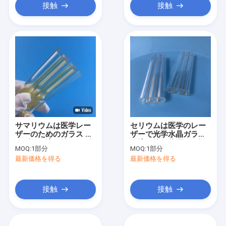
接触
接触
サマリウムは医学レー
セリウムは医学のレー
ザーのためのガラス レ
ザーで光学水晶ガラス
ーザーの流れ管キャビ
の流れ管を使用する添
MOQ:
1部分
MOQ:
1部分
ティを添加した
加した
最新価格を得る
最新価格を得る
接触
接触