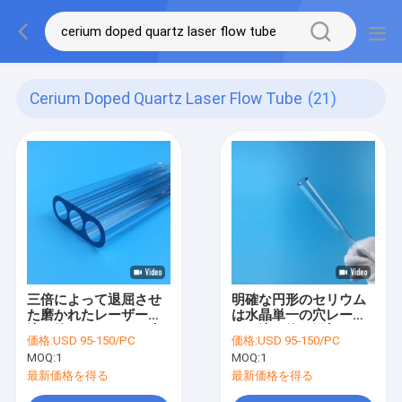
Cerium Doped Quartz Laser Flow Tube
(21)
三倍によって退屈させ
明確な円形のセリウム
た磨かれたレーザーの
は水晶単一の穴レーザ
流れ管のセリウムは水
ーの流れ管を添加した
価格:
USD 95-150/PC
価格:
USD 95-150/PC
晶透明な色を添加した
MOQ:
1
MOQ:
1
最新価格を得る
最新価格を得る