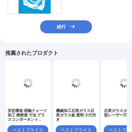
続行
推薦されたプロダクト
安定構造 溶融クォーツ
機械加工石英ガラス石
石英ガラスガラ
加工 精密度 寸法 グラ
英ガラス板 透明 小穴付
型レーザー穴あ
スコンポーネント
き
18×13×21mm
ベストプライス
ベストプライス
ベストプラ