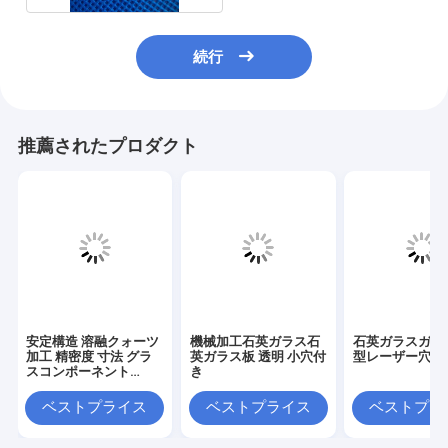
続行
推薦されたプロダクト
安定構造 溶融クォーツ
機械加工石英ガラス石
石英ガラスガラ
加工 精密度 寸法 グラ
英ガラス板 透明 小穴付
型レーザー穴あ
スコンポーネント
き
18×13×21mm
ベストプライス
ベストプライス
ベストプラ