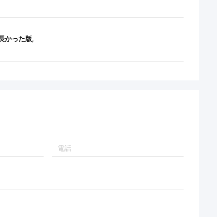
長かった版
,