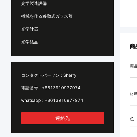
光学製造設備
機械を作る移動式ガラス蓋
光学計器
光学結晶
商
商
コンタクトパーソン :
Sherry
電話番号 :
+8613910977974
材
whatsapp :
+8613910977974
連絡先
色