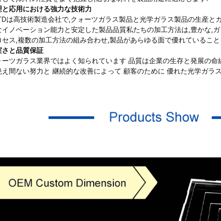
理と応用における強力な技術力
KTDは高技術製造会社で,クォーツガラス製品と光学ガラス製品の生産とカ
なイノベーション能力と安定した製品品質私たちの加工方法は,豊かな,ガ
ロセス,複数の加工方法の組み合わせ,製品があらゆる面で優れていること
実さと品質保証
ォーツガラス業界ではよく知られています 品質は企業の生存と発展の命
絶え間ない努力と 継続的な改善によって 顧客のために 優れた光学ガラ