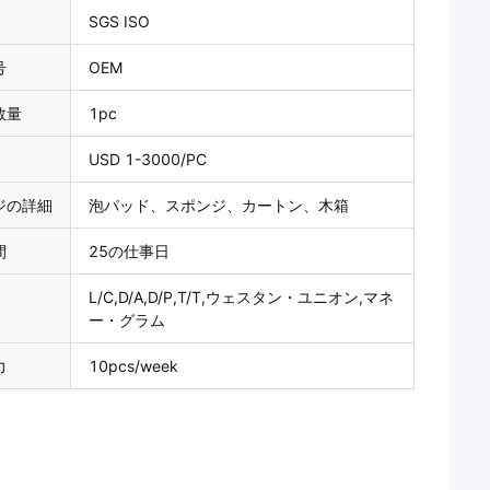
SGS ISO
号
OEM
数量
1pc
USD 1-3000/PC
ジの詳細
泡パッド、スポンジ、カートン、木箱
間
25の仕事日
L/C,D/A,D/P,T/T,ウェスタン・ユニオン,マネ
ー・グラム
力
10pcs/week