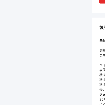
製
高
切
ます
ク
表
状,
状,
状
長
ク
2
に