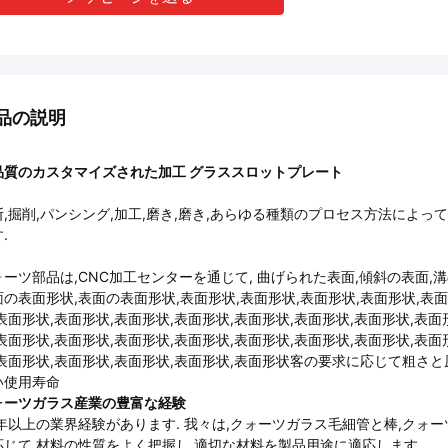
品の説明
品質のカスタマイズされた加工 グラススロットプレート
断,掘削,パンシング,加工,磨き,磨き,あらゆる種類のプロセス方法によ
.
ォーツ部品は,CNC加工センターを通じて, 曲げられた表面,傾斜の表面,
面の表面形状,表面の表面形状,表面形状,表面形状,表面形状,表面形状,表面
表面形状,表面形状,表面形状,表面形状,表面形状,表面形状,表面形状,表面
表面形状,表面形状,表面形状,表面形状,表面形状,表面形状,表面形状,表面
,表面形状,表面形状,表面形状,表面形状,表面形状客の要求に応じて粗
い使用寿命
ォーツガラス産業の豊富な経験
5年以上の業界経験があります. 我々は,クォーツガラス毛細管と棒,クォ
応じて,材料の性質をよく把握し,適切な材料を製品用途に適応します.