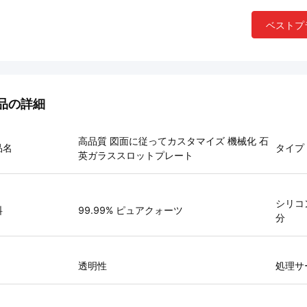
ベストプ
品の詳細
高品質 図面に従ってカスタマイズ 機械化 石
品名
タイプ
英ガラススロットプレート
シリコ
料
99.99% ピュアクォーツ
分
透明性
処理サ