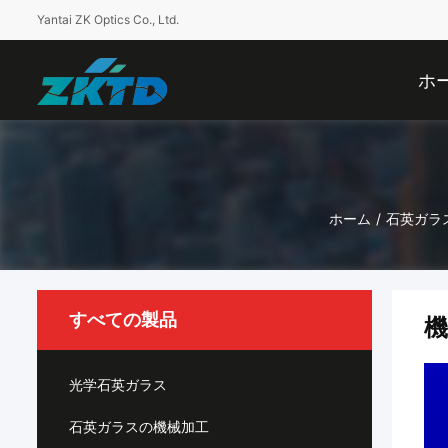
Yantai ZK Optics Co., Ltd.
ホ
ホーム
/
石英ガラ
すべての製品
機
光学石英ガラス
石英ガラスの機械加工