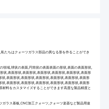
って,私たちはクォーツガラス部品の異なる形を作ることができ
溝の領域,球状の表面,円筒状の表面表面の形状,表面の表面形状,
形状,表面形状,表面形状,表面形状,表面形状,表面形状,表面形
形状,表面形状,表面形状,表面形状,表面形状,表面形状,表面形
形状,表面形状,表面形状,表面形状,表面形状,表面形状,表面形
さと原材料をカスタマイズすることができます高度な製品精度と
ーツガラス基板,CNC加工クォーツ,クォーツ楽器など製品用途