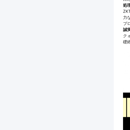
処
Z
力
プ
誠
ク
礎