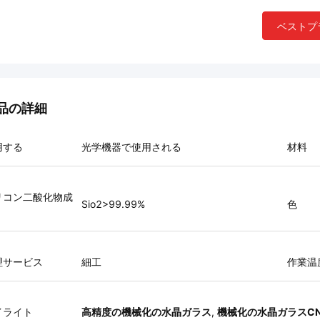
ベストプ
品の詳細
用する
光学機器で使用される
材料
リコン二酸化物成
Sio2>99.99%
色
理サービス
細工
作業温
イライト
高精度の機械化の水晶ガラス
,
機械化の水晶ガラスC