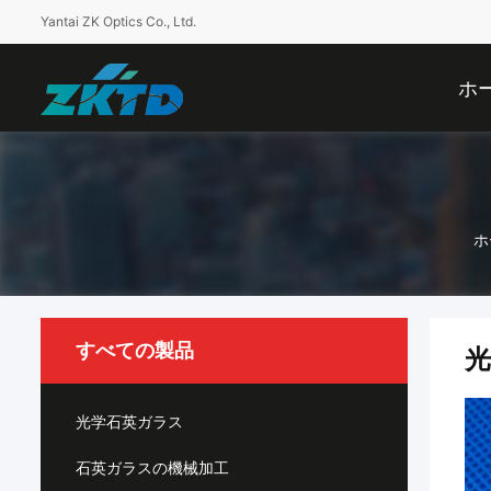
Yantai ZK Optics Co., Ltd.
ホ
ホ
すべての製品
光
光学石英ガラス
石英ガラスの機械加工