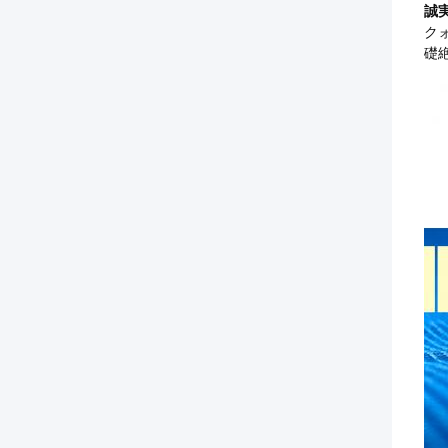
誠
ク
礎