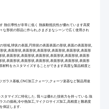
す 熱伝導性が非常に低く 熱振動抵抗性が優れています高変
様々な形状の部品に作られ,さまざまなシーンで広く使用され
溝の領域,球状の表面,円筒状の表面表面の形状,表面の表面形状,
形状,表面形状,表面形状,表面形状,表面形状,表面形状,表面形
形状,表面形状,表面形状,表面形状,表面形状,表面形状,表面形
形状,表面形状,表面形状,表面形状,表面形状,表面形状,表面形
さと原材料をカスタマイズすることができます高度な製品精度と
ーツガラス基板,CNC加工クォーツ,クォーツ楽器など製品用途
スタマイズに特化した. 我々は優れた技術力を持っている.強
ラスの描画,冷や熱加工,マイクロサイズ加工,高精度と難易度
を保証します.