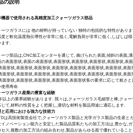
品の説明
学機器で使用される高精度加工クォーツガラス部品
ォーツガラスには 他の材料が持っていない 独特の包括的な特性がありま
温度と軟化温度熱伝導性が非常に低く,電解負荷が非常に低く,しばしば
ます.
ォーツ部品は,CNC加工センターを通じて, 曲げられた表面,傾斜の表面,
面の表面形状,表面の表面形状,表面形状,表面形状,表面形状,表面形状,表面
表面形状,表面形状,表面形状,表面形状,表面形状,表面形状,表面形状,表面
表面形状,表面形状,表面形状,表面形状,表面形状,表面形状,表面形状,表面
,表面形状,表面形状,表面形状,表面形状,表面形状客の要求に応じて粗
い使用寿命
ォーツガラス産業の豊富な経験
5年以上の業界経験があります. 我々は,クォーツガラス毛細管と棒,クォ
応じて,材料の性質をよく把握し,適切な材料を製品用途に適応します.
理と応用における強力な技術力
KTDは高技術製造会社で,クォーツガラス製品と光学ガラス製品の生産とカ
なイノベーション能力と安定した製品品質私たちの加工方法は,豊かな,ガ
ロセス,複数の加工方法の組み合わせ,製品があらゆる面で優れていること