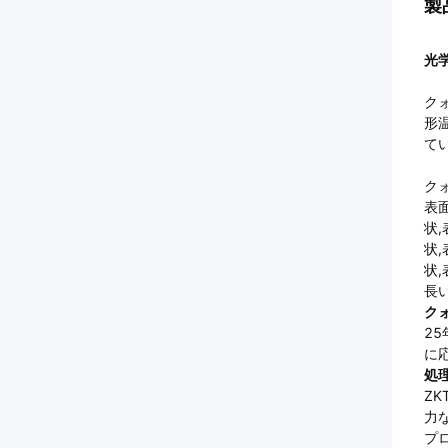
製
光
ク
形
てい
ク
表
状,
状,
状
長
ク
2
に
処
Z
力
プ