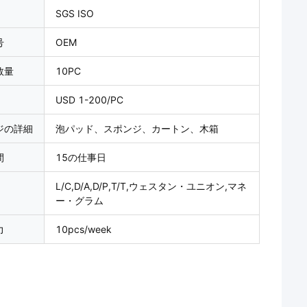
SGS ISO
号
OEM
数量
10PC
USD 1-200/PC
ジの詳細
泡パッド、スポンジ、カートン、木箱
間
15の仕事日
L/C,D/A,D/P,T/T,ウェスタン・ユニオン,マネ
ー・グラム
力
10pcs/week