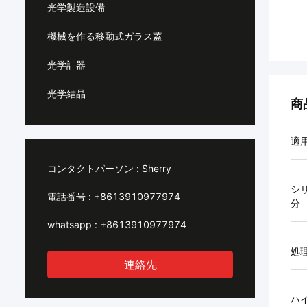
光学製造設備
機械を作る移動式ガラス蓋
光学計器
光学結晶
商
適
コンタクトパーソン :
Sherry
シ
電話番号 :
+8613910977974
分
whatsapp :
+8613910977974
処
連絡先
ハ