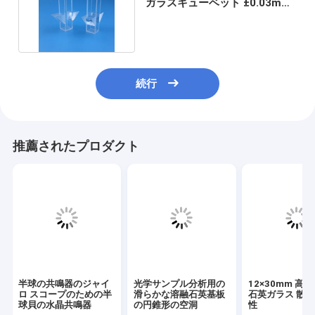
ガラスキューベット ±0.03mm
許容度
続行
推薦されたプロダクト
半球の共鳴器のジャイ
光学サンプル分析用の
12×30mm 高
ロ スコープのための半
滑らかな溶融石英基板
石英ガラス 散
球貝の水晶共鳴器
の円錐形の空洞
性