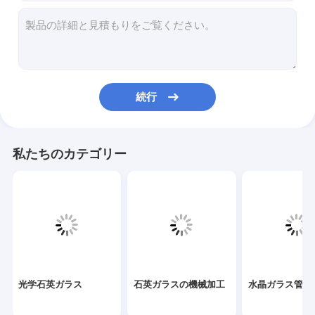
石英ガラスの機械加工
水晶ガラス管
クォーツキャピラリーチューブ
続行
ホウケイ酸ガラス管
クォーツガラス棒
私たちのカテゴリー
レーザースペアパーツ
二酸化ケイ素スパッタリングターゲット
クォーツ装置
水晶ガラス板
光学石英ガラス
石英ガラスの機械加工
水晶ガラス管
カスタムガラス部品