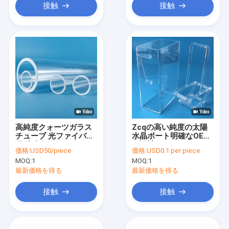
接触
接触
高純度クォーツガラス
Zcqの高い純度の太陽
チューブ 光ファイバー
水晶ボート明確なOEM
用 大直径
の設計
価格:
USD50/piece
価格:
USD0.1 per piece
MOQ:
1
MOQ:
1
最新価格を得る
最新価格を得る
接触
接触