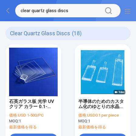
Clear Quartz Glass Discs
(18)
石英ガラス板 光学 UV
半導体のためのカスタ
クリア カラー 0.1-
ム化のゆとりの水晶管
30mm 厚さ
の高い純度
価格:
USD 1-500/PC
価格:
USD0.1 per piece
MOQ:
1
MOQ:
1
最新価格を得る
最新価格を得る