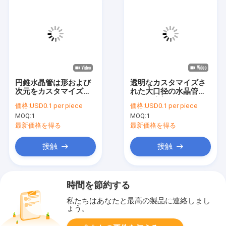
円錐水晶管は形および
透明なカスタマイズさ
次元をカスタマイズし
れた大口径の水晶管の
た
つぼの内部の形
価格:
USD0.1 per piece
価格:
USD0.1 per piece
MOQ:
1
MOQ:
1
最新価格を得る
最新価格を得る
接触
接触
時間を節約する
私たちはあなたと最高の製品に連絡しまし
ょう。