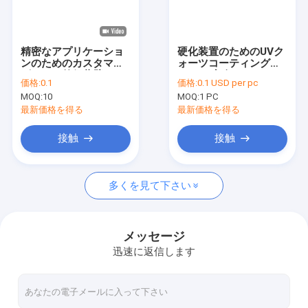
VRショー
わたしたち に つい て
精密なアプリケーショ
硬化装置のためのUVク
ンのためのカスタマイ
ォーツコーティングプ
工場 ツアー
ズされた外径薄壁クォ
レート 完全にカスタマ
価格:
0.1
価格:
0.1 USD per pc
ーツ毛細管
イズ可能
MOQ:
10
MOQ:
1 PC
品質管理
最新価格を得る
最新価格を得る
連絡 ください
接触
接触
ニュース
多くを見て下さい
事件
引金 を 求め て ください
メッセージ
迅速に返信します
光学石英ガラス