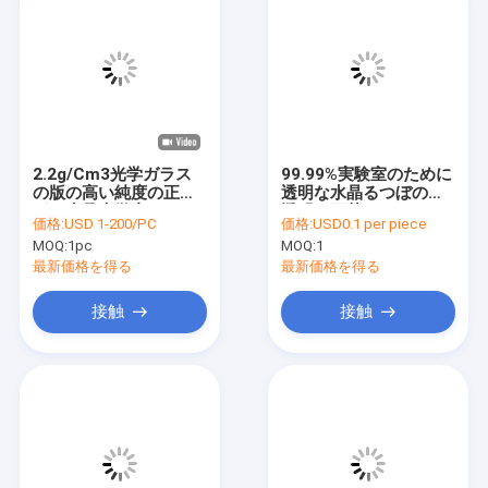
2.2g/Cm3光学ガラス
99.99%実験室のために
の版の高い純度の正方
透明な水晶るつぼの不
形の水晶光学窓
透明な石英ガラス
価格:
USD 1-200/PC
価格:
USD0.1 per piece
MOQ:
1pc
MOQ:
1
最新価格を得る
最新価格を得る
接触
接触
家へ
製品
ビデオ