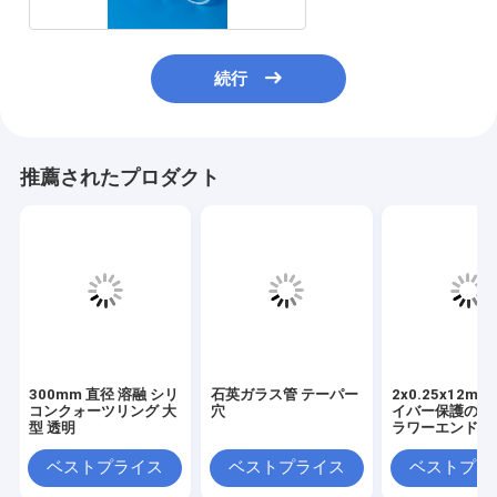
続行
推薦されたプロダクト
300mm 直径 溶融 シリ
石英ガラス管 テーパー
2x0.25x12m
コンクォーツリング 大
穴
イバー保護のた
型 透明
ラワーエンドク
ガラスチューブ
ベストプライス
ベストプライス
ベストプラ