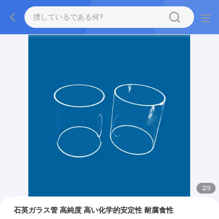
2
/
3
石英ガラス管 高純度 高い化学的安定性 耐腐食性