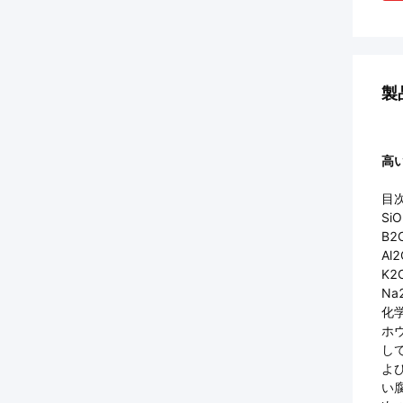
製
高
目次
SiO
B2
Al2
K2
Na
化
ホ
し
よ
い