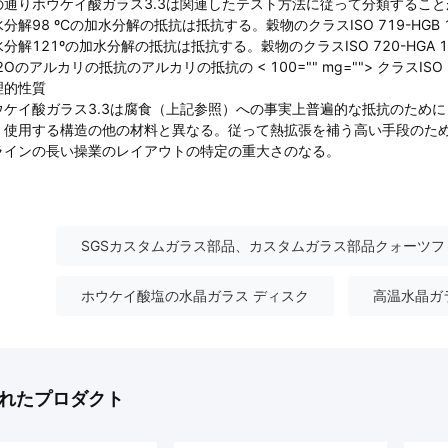
の通りホウケイ酸ガラス3.3は関連したテスト方法に従って分類することができ
分解98 ºCの加水分解の抵抗は抵抗する。穀物のクラスISO 719-HGB 
分解121ºの加水分解の抵抗は抵抗する。穀物のクラスISO 720-HGA 1
2Oのアルカリの抵抗のアルカリの抵抗の < 100="" mg=""> クラスIS
理的性質
ウケイ酸ガラス3.3は腐食（上記参照）への事実上普遍的な抵抗のため
、使用する構造の他の材料と異なる。従って熱拡張を補う高い手段のため
ラインの長い操業のレイアウトの特定の重大さのなる。
SGSカスタムガラス部品、カスタムガラス部品クォーツフ
ホウケイ酸塩の水晶ガラス ディスク
高温水晶ガ
れたプロダクト