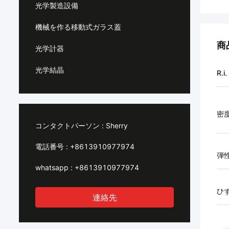
光学製造設備
機械を作る移動式ガラス蓋
商
光学計器
光学結晶
R.i.
密
コンタクトパーソン :
Sherry
電話番号 :
+8613910977974
弾
whatsapp :
+8613910977974
ひ
連絡先