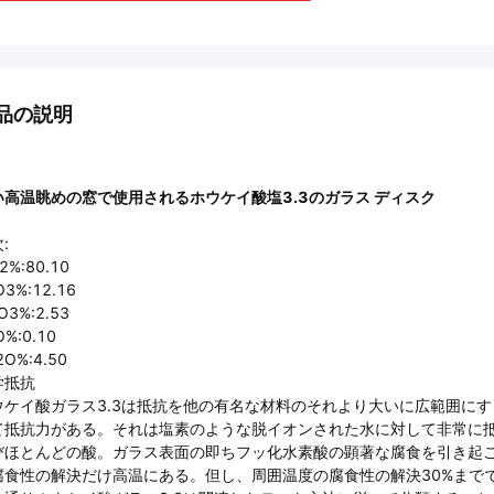
品の説明
い高温眺めの窓で使用されるホウケイ酸塩3.3のガラス ディスク
:
2%:80.10
O3%:12.16
O3%:2.53
O%:0.10
2O%:4.50
学抵抗
ウケイ酸ガラス3.3は抵抗を他の有名な材料のそれより大いに広範囲に
て抵抗力がある。それは塩素のような脱イオンされた水に対して非常に
びほとんどの酸。ガラス表面の即ちフッ化水素酸の顕著な腐食を引き起
腐食性の解決だけ高温にある。但し、周囲温度の腐食性の解決30%まで