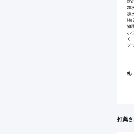
次
加水
加水
Na
物
ホ
く
プ
札:
推薦さ