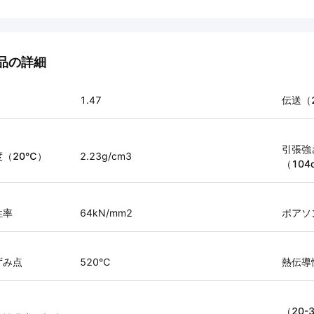
品の詳細
1.47
伝送（
引張強
度（20℃）
2.23g/cm3
（104
性率
64kN/mm2
ポアソ
ずみ点
520℃
熱伝導
（20-