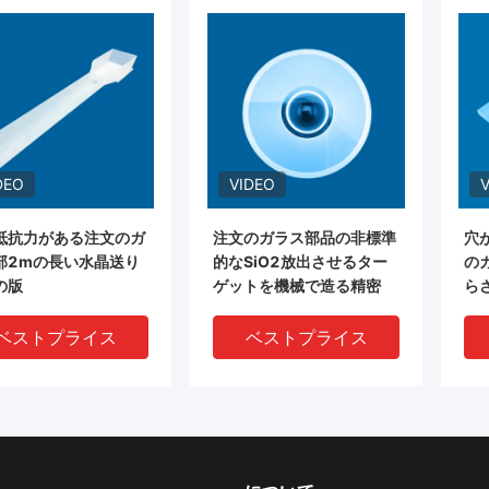
DEO
VIDEO
抵抗力がある注文のガ
注文のガラス部品の非標準
穴
部2mの長い水晶送り
的なSiO2放出させるター
の
の版
ゲットを機械で造る精密
ら
ベストプライス
ベストプライス