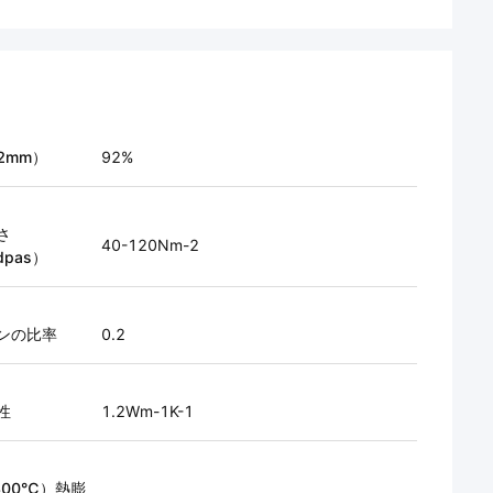
2mm）
92%
さ
40-120Nm-2
dpas）
ンの比率
0.2
性
1.2Wm-1K-1
300℃）熱膨