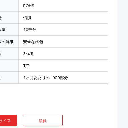
ROHS
号
習慣
数量
10部分
ジの詳細
安全な梱包
間
3-4週
T/T
力
1ヶ月あたりの1000部分
ライス
接触