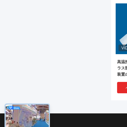
VI
高温
ラス
装置