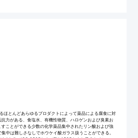
するほとんどあらゆるプロダクトによって薬品による腐食に対
抵抗力がある、食塩水、有機性物質、ハロゲンおよび臭素お
こすことができる少数の化学薬品集中されたリン酸および強
で集中は難しさなしでホウケイ酸ガラス扱うことができる。