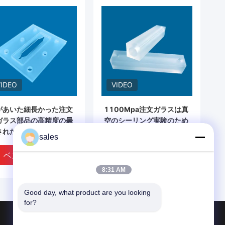
VIDEO
VIDEO
があいた細長かった注文
1100Mpa注文ガラスは真
ガラス部品の高精度の曇
空のシーリング実験のため
されたガラス板
の水晶ガラスの空洞共振器
sales
を分ける
ベストプライス
ベストプライス
8:31 AM
Good day, what product are you looking 
for?