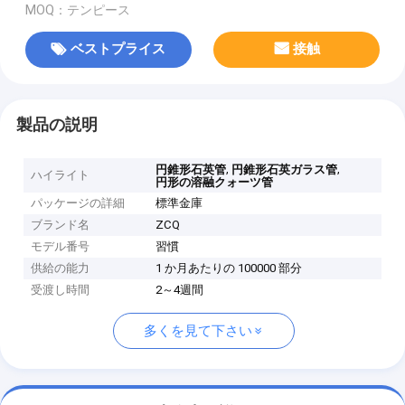
MOQ：テンピース
ベストプライス
接触
製品の説明
,
,
円錐形石英管
円錐形石英ガラス管
ハイライト
円形の溶融クォーツ管
パッケージの詳細
標準金庫
ブランド名
ZCQ
モデル番号
習慣
供給の能力
1 か月あたりの 100000 部分
受渡し時間
2～4週間
多くを見て下さい