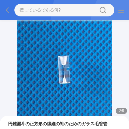
2
/
5
円錐漏斗の正方形の繊維の袖のためのガラス毛管管