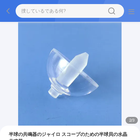
2
/
3
半球の共鳴器のジャイロ スコープのための半球貝の水晶