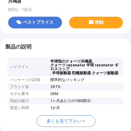
共鳴器
MOQ：1部分
ベストプライス
接触
製品の説明
,
半球殻のクォーツ共鳴器
クォーツ rezonator 半球 rezonator ギ
ハイライト
ロスコップ
,
半球振動器 陀螺振動器 クォーツ振動器
パッケージの詳細
標準的なパッキング
ブランド名
ZKTD
モデル番号
OEM
供給の能力
1ヶ月あたりの1000部分
受渡し時間
1か月
多くを見て下さい