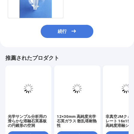
晶共鳴器
続行
推薦されたプロダクト
光学サンプル分析用の
12×30mm 高純度光学
非真空JMクォ
滑らかな溶融石英基板
石英ガラス 散乱塔耐熱
レート 16x15x
の円錐形の空洞
性
高純度溶融シリ
ート 実験室用