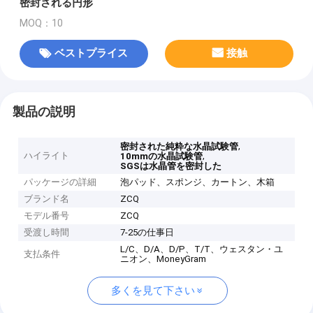
密封される円形
MOQ：10
ベストプライス
接触
製品の説明
,
密封された純粋な水晶試験管
ハイライト
,
10mmの水晶試験管
SGSは水晶管を密封した
パッケージの詳細
泡パッド、スポンジ、カートン、木箱
ブランド名
ZCQ
モデル番号
ZCQ
受渡し時間
7-25の仕事日
L/C、D/A、D/P、T/T、ウェスタン・ユ
支払条件
ニオン、MoneyGram
多くを見て下さい