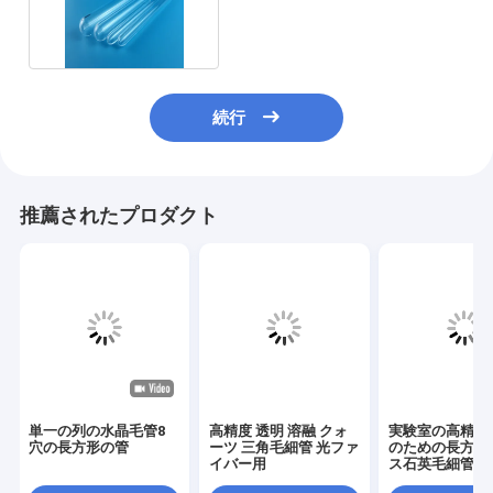
される円形
続行
推薦されたプロダクト
単一の列の水晶毛管8
高精度 透明 溶融 クォ
実験室の高精度
穴の長方形の管
ーツ 三角毛細管 光ファ
のための長方形
イバー用
ス石英毛細管