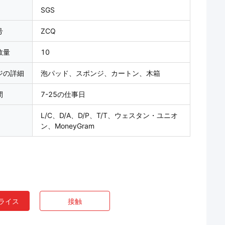
SGS
号
ZCQ
数量
10
ジの詳細
泡パッド、スポンジ、カートン、木箱
間
7-25の仕事日
L/C、D/A、D/P、T/T、ウェスタン・ユニオ
ン、MoneyGram
ライス
接触