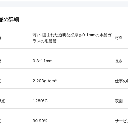
品の詳細
薄い-囲まれた透明な壁厚さ0.1mmの水晶ガ
前
材料
ラスの毛管管
径
0.3-11mm
長さ
度
2.203g /cm³
仕事の
形点
1280℃
表面
度
99.99%
サービ