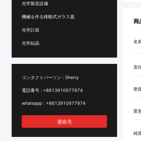
光学製造設備
機械を作る移動式ガラス蓋
商
光学計器
名
光学結晶
直
コンタクトパーソン :
Sherry
密
電話番号 :
+8613910977974
whatsapp :
+8613910977974
変
連絡先
純