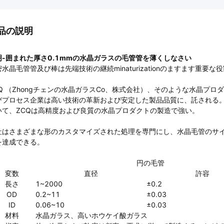
品の説明
明-囲まれた厚さ0.1mmの水晶ガラスの毛管管を薄くしなさい
水晶毛管管及び棒は先端技術の継続minaturizationのますます重要
CQ （Zhongチェンの水晶ガラスCo、株式会社）、そのような水晶プ
びプロセス企業は高い技術の革新および安定した製品品質に、託される
いて、ZCQは高精度および良質の水晶プロダクトの製造で強い。
社はさまざまな形のカスタマイズされた処理を専門にし、水晶毛管のサイズは、
を達成できる。
円の毛管
変数
直径
許容
長さ
1~2000
±0.2
OD
0.2~11
±0.03
ID
0.06~10
±0.03
材料
水晶ガラス、高いホウケイ酸ガラス