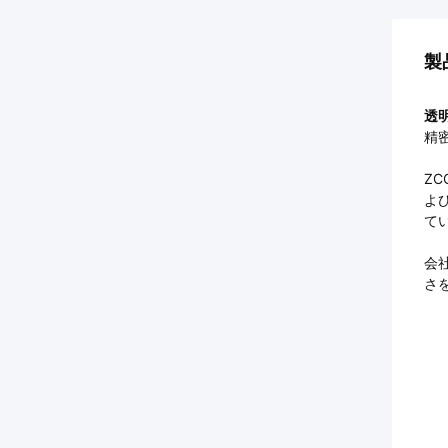
製
透
精密
Z
よ
て
会
さ