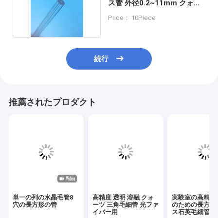
ス管 外径0.2~11mm クォー
ツ毛細管
Price： 10Piece
続行
推薦されたプロダクト
単一の列の水晶毛管8
高精度 透明 溶融 クォ
実験室の高精度
穴の長方形の管
ーツ 三角毛細管 光ファ
のための長方形
イバー用
ス石英毛細管