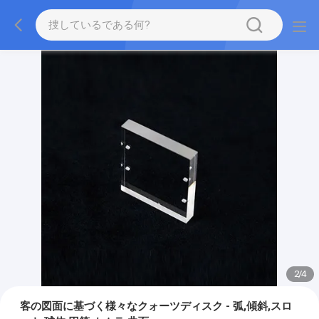
2
/
4
客の図面に基づく様々なクォーツディスク - 弧,傾斜,スロ