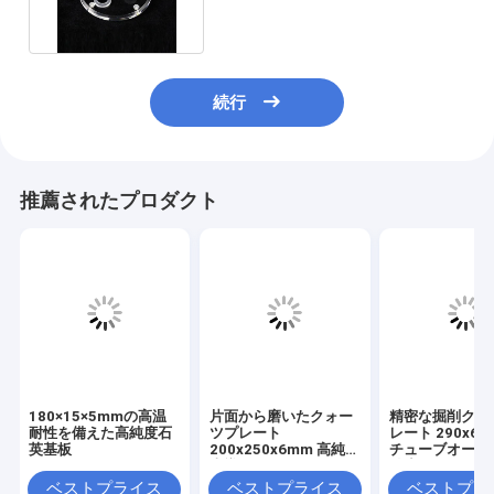
続行
推薦されたプロダクト
180×15×5mmの高温
片面から磨いたクォー
精密な掘削クォ
耐性を備えた高純度石
ツプレート
レート 290x6x
英基板
200x250x6mm 高純度
チューブオーブ
半導体用ウェーファー
純度 バッフル
キャリア光学コーティ
ティング
ベストプライス
ベストプライス
ベストプラ