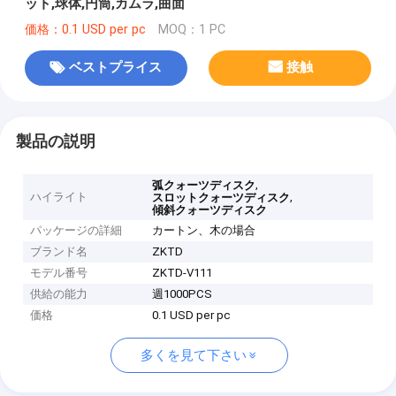
ット,球体,円筒,カムラ,曲面
価格：0.1 USD per pc
MOQ：1 PC
ベストプライス
接触
製品の説明
,
弧クォーツディスク
ハイライト
,
スロットクォーツディスク
傾斜クォーツディスク
パッケージの詳細
カートン、木の場合
ブランド名
ZKTD
モデル番号
ZKTD-V111
供給の能力
週1000PCS
価格
0.1 USD per pc
多くを見て下さい