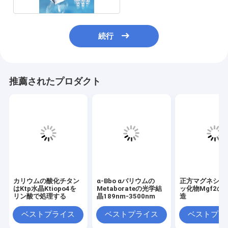
続行
推薦されたプロダクト
カリウムの酸化チタン
α-Bbo αバリウムの
正方マグネシウ
はKtp水晶Ktiopo4を
Metaborateの光学結
ッ化物Mgf2の
リン酸で処理する
晶189nm-3500nm
造
ベストプライス
ベストプライス
ベストプラ