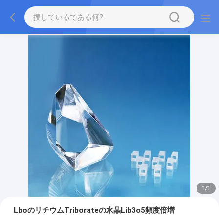
1
/
1
LboのリチウムTriborateの水晶Lib3o5頻度倍増