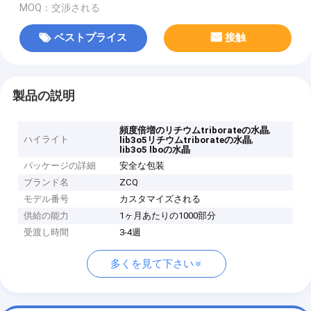
MOQ：交渉される
ベストプライス
接触
製品の説明
,
頻度倍増のリチウムtriborateの水晶
ハイライト
,
lib3o5リチウムtriborateの水晶
lib3o5 lboの水晶
パッケージの詳細
安全な包装
ブランド名
ZCQ
モデル番号
カスタマイズされる
供給の能力
1ヶ月あたりの1000部分
受渡し時間
3-4週
多くを見て下さい