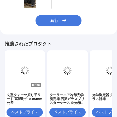
続行
推薦されたプロダクト
丸型クォーツ振り子リ
クーラーエア冷却光学
光学測定器 ク
ード 高温耐性 0.05mm
測定器 石英ガラスブリ
ラス計器
公差
スターケース 冷光源付
き
ベストプライス
ベストプライス
ベストプラ