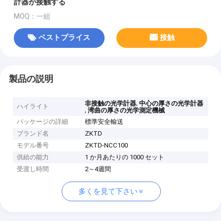
計器が接触する
MOQ：一組
ベストプライス
接触
製品の説明
,
非接触の光学計器
中心の厚さの光学計器
ハイライト
,
湾曲の厚さの光学測定機械
パッケージの詳細
標準安全輸送
ブランド名
ZKTD
モデル番号
ZKTD-NCC100
供給の能力
1 か月あたりの 1000 セット
受渡し時間
2～4週間
多くを見て下さい