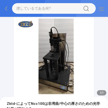
1
/
1
Zktd-によってNcc100は非湾曲/中心の厚さのための光学