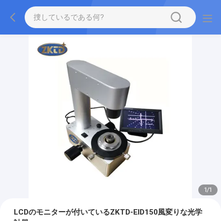
1
/
1
LCDのモニターが付いているZKTD-EID150風変りな光学