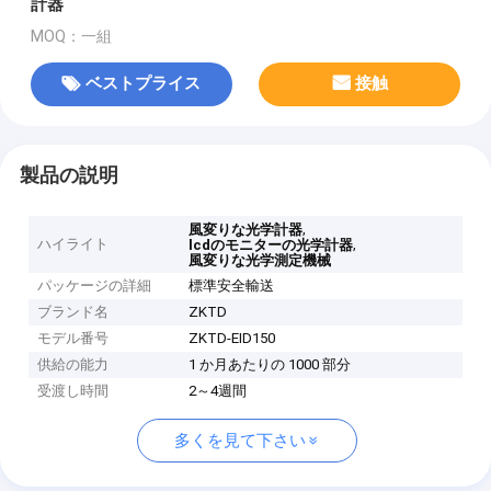
計器
MOQ：一組
ベストプライス
接触
製品の説明
,
風変りな光学計器
ハイライト
,
lcdのモニターの光学計器
風変りな光学測定機械
パッケージの詳細
標準安全輸送
ブランド名
ZKTD
モデル番号
ZKTD-EID150
供給の能力
1 か月あたりの 1000 部分
受渡し時間
2～4週間
多くを見て下さい