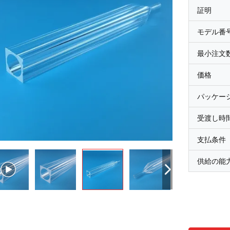
証明
モデル番
最小注文
価格
パッケー
受渡し時
支払条件
供給の能