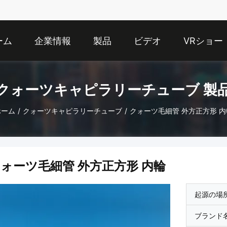
ーム
企業情報
製品
ビデオ
VRショー
クォーツキャピラリーチューブ 製
ホーム
/
クォーツキャピラリーチューブ
/
クォーツ毛細管 外方正方形 内
ォーツ毛細管 外方正方形 内輪
起源の場
ブランド