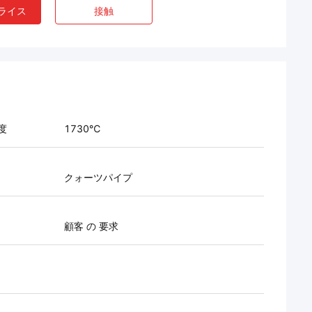
ライス
接触
度
1730℃
クォーツパイプ
顧客 の 要求