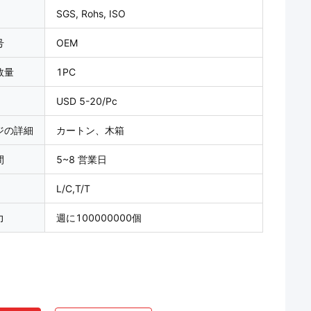
SGS, Rohs, ISO
号
OEM
数量
1PC
USD 5-20/Pc
ジの詳細
カートン、木箱
間
5~8 営業日
L/C,T/T
力
週に100000000個