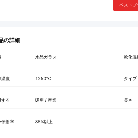
ベストプ
品の詳細
料
水晶ガラス
軟化温
作温度
1250℃
タイプ
用する
暖房 / 産業
長さ
い伝播率
85%以上