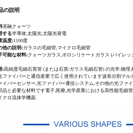
品の説明
料
溶融クォーツ
用する
半導体,太陽光,太陽光発電
業温度:
1100度
の他の説明:
ガラスの毛細管,マイクロ毛細管
手可能な材料:
クォーツガラス,ボロシリケートガラス (パイレッ
用:
高純度毛細石英管 (または石英/ガラス毛細石管) の光学,物
光ファイバーと通信産業で広く使用されています波長分割マルチプレク
ァイバーセンサー,光ファイバー通信システム,その他の光ファイ
部品と必要な材料です電子,医療,光学産業における高性能毛細管電泳染色
イクロ流体学機器.