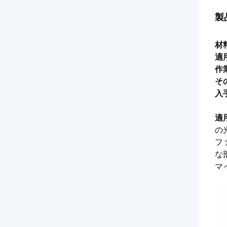
製
材
適
作
そ
入
適
の
フ
な
マ