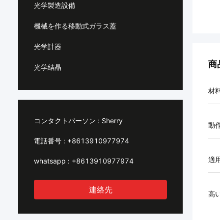
光学製造設備
機械を作る移動式ガラス蓋
光学計器
商
光学結晶
材
コンタクトパーソン :
Sherry
動
電話番号 :
+8613910977974
適
whatsapp :
+8613910977974
連絡先
高