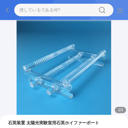
2
/
3
石英装置 太陽光実験室用石英ホイファーボート