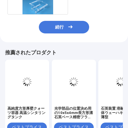
続行
推薦されたプロダクト
高純度方形厚壁クォー
光学部品の位置決め用
石英装置 溶融
ツ容器 高温シンタリン
の10x5x4mm長方形溝
体ウェーハキャ
グタンク
石英ベース精密フライ
薄型
ススロット
ベストプライス
ベストプライス
ベストプラ