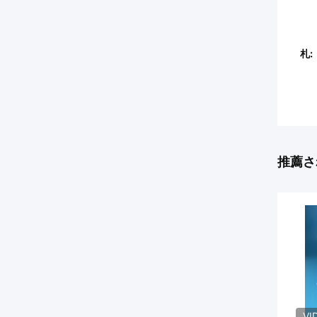
札:
推薦さ
VI