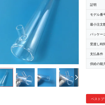
証明
モデル番
最小注文
パッケー
受渡し時
支払条件
供給の能
ベストプ