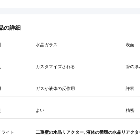
品の詳細
料
水晶ガラス
表面
元
カスタマイズされる
管の厚
用
ガスか液体の反作用
許容
能
よい
精密
イライト
二重壁の水晶リアクター
,
液体の循環の水晶リアクタ