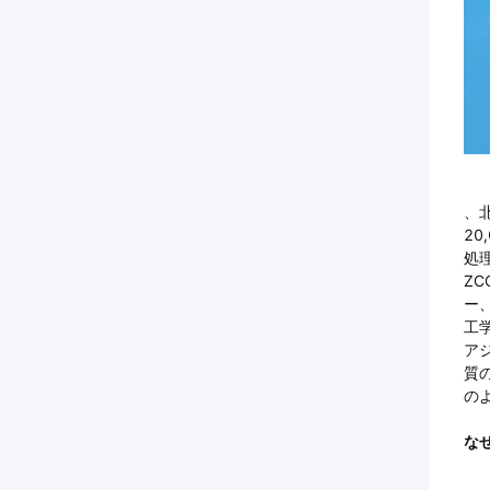
、
2
処
Z
ー
工
ア
質
の
な