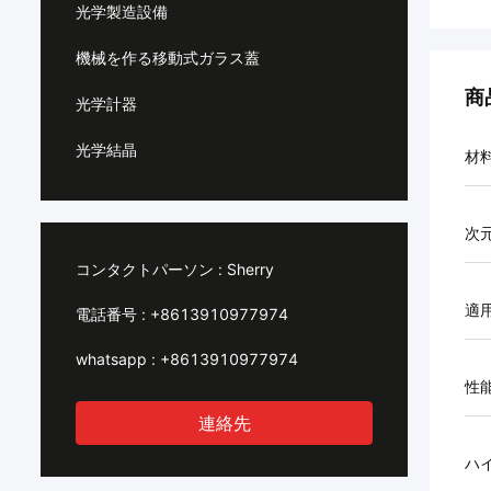
光学製造設備
機械を作る移動式ガラス蓋
商
光学計器
光学結晶
材
次
コンタクトパーソン :
Sherry
適
電話番号 :
+8613910977974
whatsapp :
+8613910977974
性
連絡先
ハ