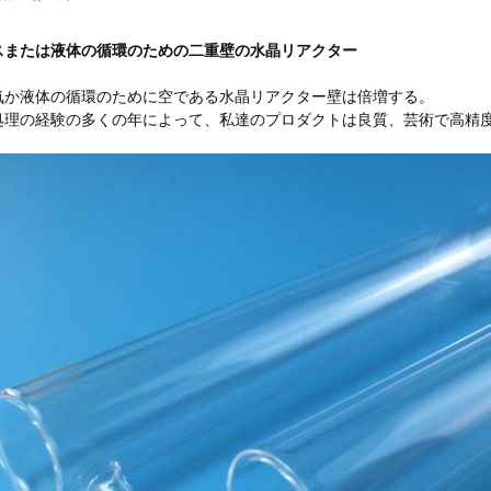
スまたは液体の循環のための二重壁の水晶リアクター
気か液体の循環のために空である水晶リアクター壁は倍増する。
処理の経験の多くの年によって、私達のプロダクトは良質、芸術で高精