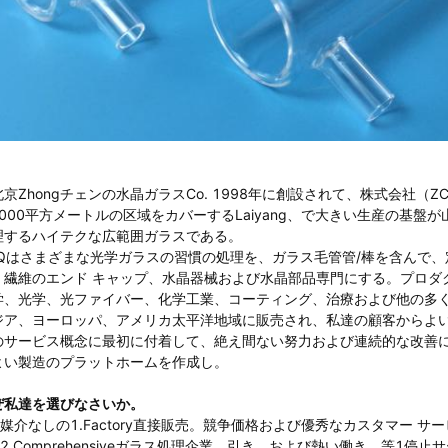
北京Zhongチェンの水晶ガラスCo. 1998年に創設されて、株式会社
0,000平方メートルの区域をカバーするLaiyang、で大きい生産の基盤
理するハイテクな広範囲ガラスである。
CQはさまざまな光学ガラスの習慣の処理を、ガラス毛管管/棒を含んで、
、繊維のエンド キャップ、水晶器械および水晶部品専門にする。プロダ
学、光学、光ファイバー、化学工業、コーティング、治療および他の多
ジア、ヨーロッパ、アメリカ太平洋地域に販売され、私達の顧客からよ
のサービス概念に最初に付着して、絶え間ない努力および連続的な改善によってc
よい製造のプラットホームを作成し。
ぜ私達を選びなさいか。
媒介なしの1.Factory直接販売。競争価格および優秀なカスタマー サ
2.Comprehensiveガラス処理企業、引き、および熱い働き、等1停