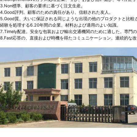
3.Non標準、顧客の要求に基づく注文生産。
4.Good評判。顧客のための責任があり、信頼された友人。
5.Good質。大いに保証される同じような出現の他のプロダクトと比
経験を処理する6.20年間の企業。材料および適用のよい知識。
7.Timely配達。安全な包装および輸出交通機関のために適した。専
8.Fast応答の、直接および時機を得たコミュニケーション。連続的な