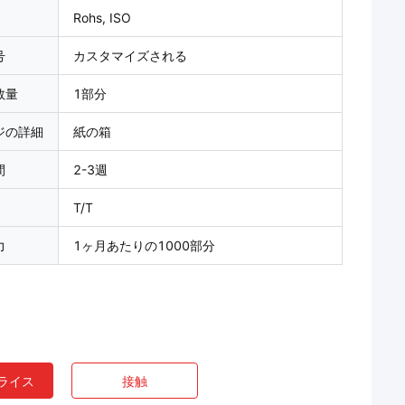
Rohs, ISO
号
カスタマイズされる
数量
1部分
ジの詳細
紙の箱
間
2-3週
T/T
力
1ヶ月あたりの1000部分
ライス
接触