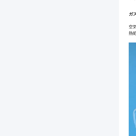
ガ
空
熱