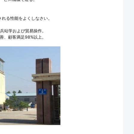
較される性能をよくしなさい。
門の兵站学および貿易操作。
改善、顧客満足98%以上。