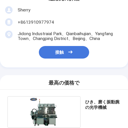
Sherry
+8613910977974
Jidong Industraial Park、Qianbaihujian、Yangfang
Town、Changping District、Beijing、China
接触
最高の価格で
ひき、磨く振動腕
の光学機械