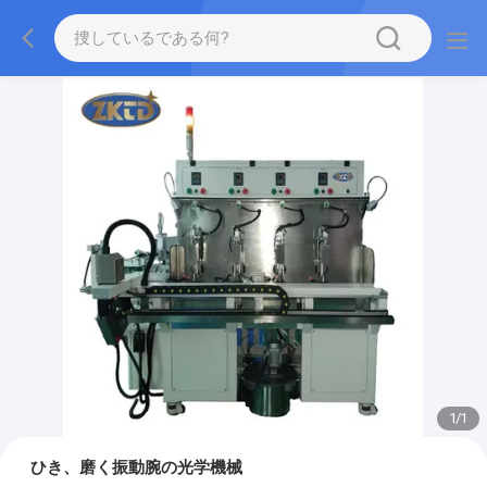
1
/
1
ひき、磨く振動腕の光学機械