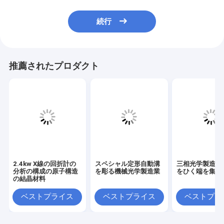
続行
推薦されたプロダクト
2.4kw X線の回折計の
スペシャル定形自動溝
三相光学製造設
分析の構成の原子構造
を彫る機械光学製造業
をひく端を集中
の結晶材料
ベストプライス
ベストプライス
ベストプラ