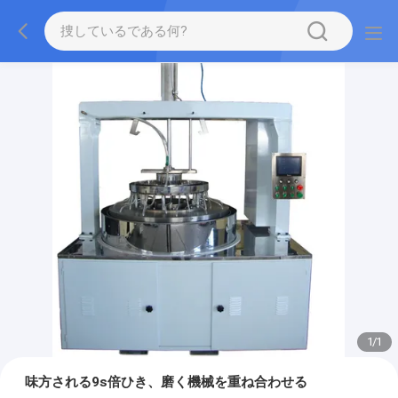
1
/
1
味方される9s倍ひき、磨く機械を重ね合わせる