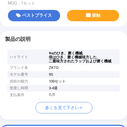
MOQ：1セット
ベストプライス
接触
製品の説明
,
9sのひき、磨く機械
ハイライト
,
倍はひき、磨く機械味方した
二重味方されたラップおよび磨く機械
ブランド名
ZKTD
モデル番号
9S
供給の能力
100セット
受渡し時間
3-4週
支払条件
T/T
多くを見て下さい