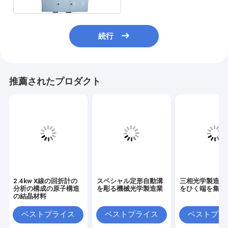
続行
推薦されたプロダクト
2.4kw X線の回折計の
スペシャル定形自動溝
三相光学製造設
分析の構成の原子構造
を彫る機械光学製造業
をひく端を集中
の結晶材料
ベストプライス
ベストプライス
ベストプラ