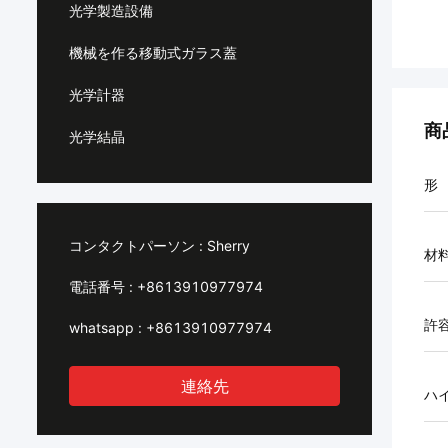
光学製造設備
機械を作る移動式ガラス蓋
光学計器
商
光学結晶
形
コンタクトパーソン :
Sherry
材
電話番号 :
+8613910977974
許
whatsapp :
+8613910977974
連絡先
ハ