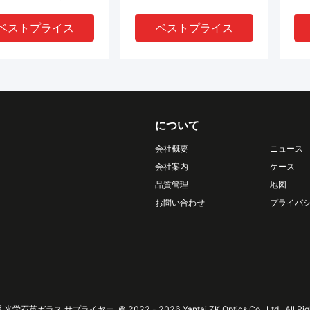
ベストプライス
ベストプライス
について
会社概要
ニュース
会社案内
ケース
品質管理
地図
DEO
VIDEO
お問い合わせ
プライバ
室の装置の水晶ガラス
クォーツ器具 物理 実験器
科
つぼのコップは石英ガ
具 カスタマイズされた
力
のるつぼを形づけた
SGS 認定
量
ベストプライス
ベストプライス
学石英ガラス サプライヤー. © 2022 - 2026 Yantai ZK Optics Co., Ltd.. All Right