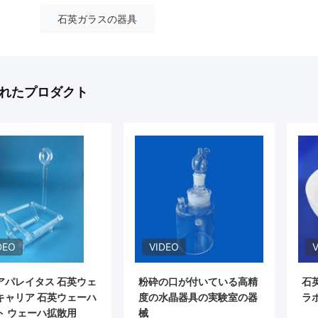
石英ガラスの器具
れたプロダクト
DEO
VIDEO
アパレイタス 石英ウェ
粉砕の口が付いている高精
石
キャリア 石英ウェーハ
度の水晶器具の実験室の器
ラ
ト ウェーハ拡散用
械