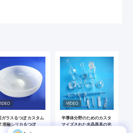
VIDEO
VIDEO
英ガラスるつぼ カスタム
半導体分野のためのカスタ
ボ 溶融シリカるつぼ
マイズされた水晶器具の光
学実験室の器械