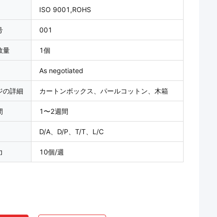
ISO 9001,ROHS
号
001
数量
1個
As negotiated
ジの詳細
カートンボックス、パールコットン、木箱
間
1〜2週間
D/A、D/P、T/T、L/C
力
10個/週