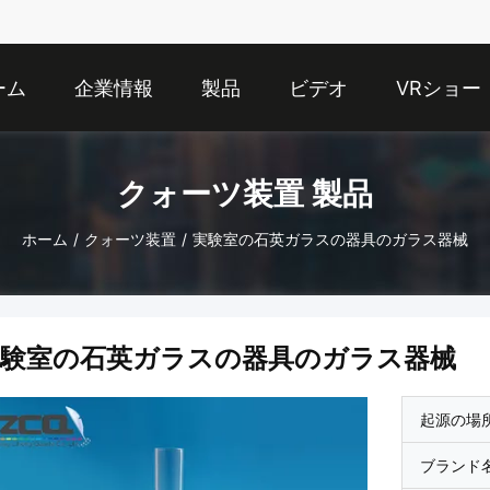
ーム
企業情報
製品
ビデオ
VRショー
クォーツ装置 製品
ホーム
/
クォーツ装置
/
実験室の石英ガラスの器具のガラス器械
実験室の石英ガラスの器具のガラス器械
起源の場
ブランド