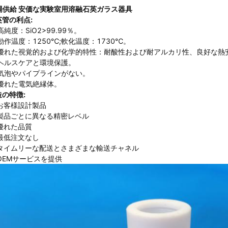
場供給 安価な実験室用溶融石英ガラス器具
英管の利点:
 高純度：SiO2>99.99％。
 動作温度：1250℃;軟化温度：1730℃。
) 優れた視覚的および化学的特性：耐酸性および耐アルカリ性、良好な熱
) ヘルスケアと環境保護。
) 気泡やパイプラインがない。
 優れた電気絶縁体。
造の特徴:
 お客様設計製品
. 製品ごとに異なる精密レベル
 優れた品質
 最低注文なし
. タイムリーな配送とさまざまな輸送チャネル
 OEMサービスを提供