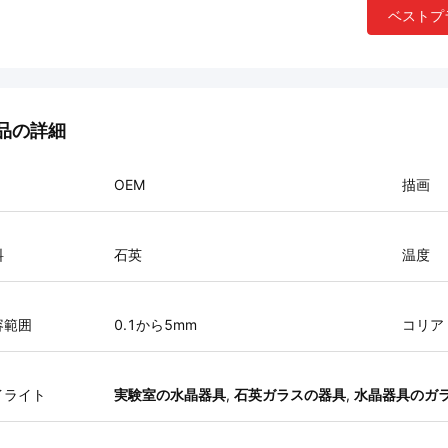
ベストプ
品の詳細
OEM
描画
料
石英
温度
容範囲
0.1から5mm
コリア
イライト
実験室の水晶器具
,
石英ガラスの器具
,
水晶器具のガ