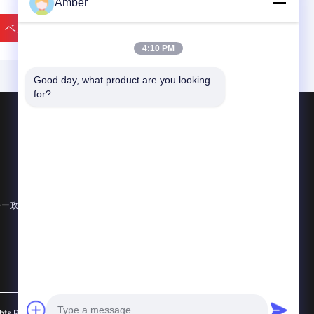
Amber
ベストプライス
ベストプライス
4:10 PM
Good day, what product are you looking 
for?
製品
光学石英ガラス
石英ガラスの機械加工
水晶ガラス管
VIDEO
VIDEO
シー政策
すべてのカテゴリー
学的な実験室のために高
純粋な透明な水晶器具の実
シリンダー水晶ガラス計
験室の水晶蒸留の器具
カップ
ベストプライス
ベストプライス
s Reserved.