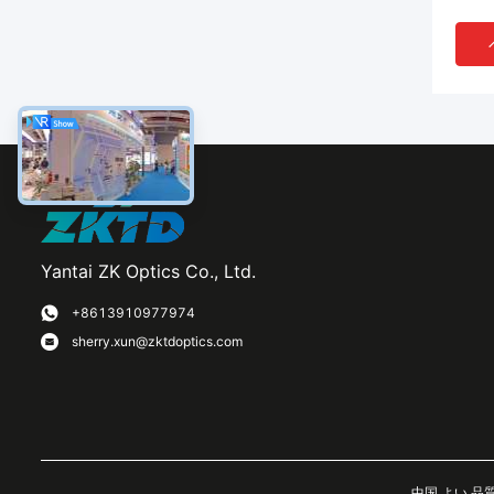
Yantai ZK Optics Co., Ltd.
VI
+8613910977974
sherry.xun@zktdoptics.com
実験
のる
ラス
中国 よい 品質 光