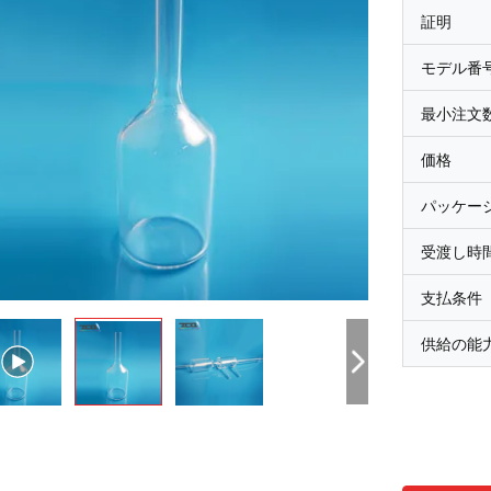
証明
モデル番
最小注文
価格
パッケー
受渡し時
支払条件
供給の能