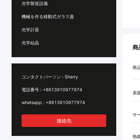
光学製造設備
機械を作る移動式ガラス蓋
光学計器
光学結晶
商
商
コンタクトパーソン :
Sherry
電話番号 :
+8613910977974
表
whatsapp :
+8613910977974
サ
連絡先
熱