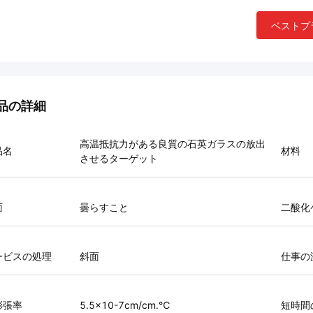
ベストプ
品の詳細
高温抵抗力がある良質の石英ガラスの放出
品名
材料
させるターゲット
面
曇らすこと
二酸化
ービスの処理
斜面
仕事の
膨張率
5.5×10-7cm/cm.℃
短時間