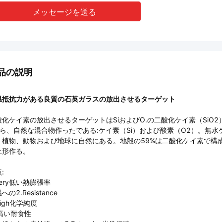
メッセージを送る
品の説明
温抵抗力がある良質の石英ガラスの放出させるターゲット
酸化ケイ素の放出させるターゲットはSiおよびO.の二酸化ケイ素（Si
から、自然な混合物作ったである:ケイ素（Si）および酸素（O2）。無
、植物、動物および地球に自然にある。地殻の59%は二酸化ケイ素で構
上形作る。
:
Very低い熱膨張率
への2.Resistance
High化学純度
 高い耐食性