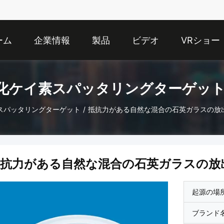
ーム
企業情報
製品
ビデオ
VRショー
化ケイ素スパッタリングターゲット
スパッタリングターゲット
/
抵抗力がある自然な混合の石英ガラスの放
抵抗力がある自然な混合の石英ガラスの放
起源の場
ブランド