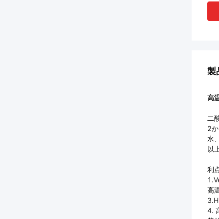
製
高
二
2
水
以
利点
1.
高温
3.
4.