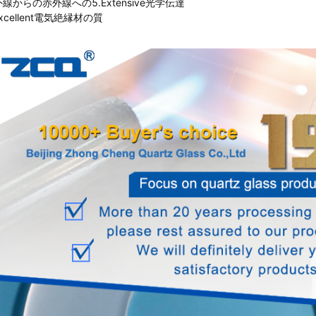
線からの赤外線への5.Extensive光学伝達
Excellent電気絶縁材の質