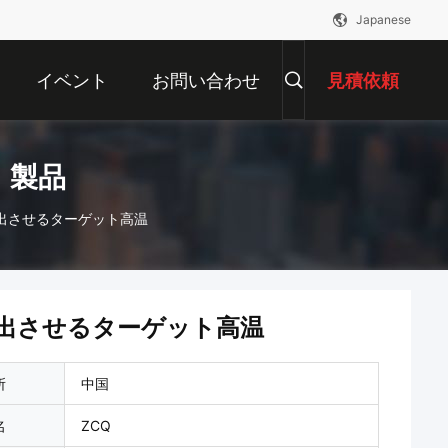
Japanese
イベント
お問い合わせ
見積依頼
 製品
出させるターゲット高温
出させるターゲット高温
所
中国
名
ZCQ