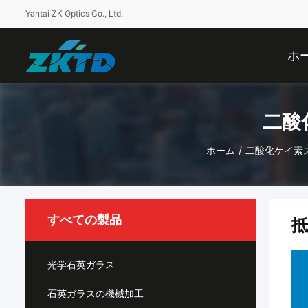
Yantai ZK Optics Co., Ltd.
ホ
二酸
ホーム
/
二酸化ケイ素
すべての製品
光学石英ガラス
石英ガラスの機械加工