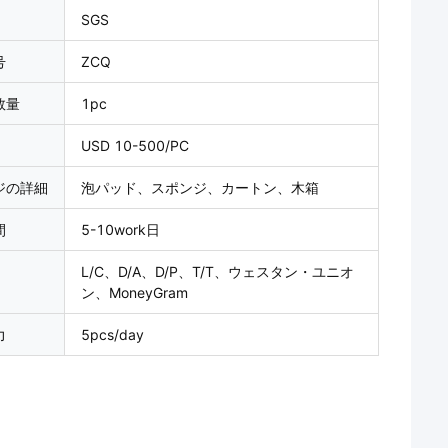
SGS
号
ZCQ
数量
1pc
USD 10-500/PC
ジの詳細
泡パッド、スポンジ、カートン、木箱
間
5-10work日
L/C、D/A、D/P、T/T、ウェスタン・ユニオ
ン、MoneyGram
力
5pcs/day