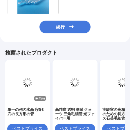
続行
推薦されたプロダクト
単一の列の水晶毛管8
高精度 透明 溶融 クォ
実験室の高精度
穴の長方形の管
ーツ 三角毛細管 光ファ
のための長方形
イバー用
ス石英毛細管
ベストプライス
ベストプライス
ベストプラ