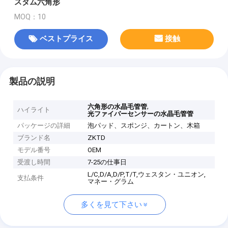
スタム六角形
MOQ：10
ベストプライス
接触
製品の説明
,
六角形の水晶毛管管
ハイライト
光ファイバーセンサーの水晶毛管管
パッケージの詳細
泡パッド、スポンジ、カートン、木箱
ブランド名
ZKTD
モデル番号
OEM
受渡し時間
7-25の仕事日
L/C,D/A,D/P,T/T,ウェスタン・ユニオン,
支払条件
マネー・グラム
多くを見て下さい