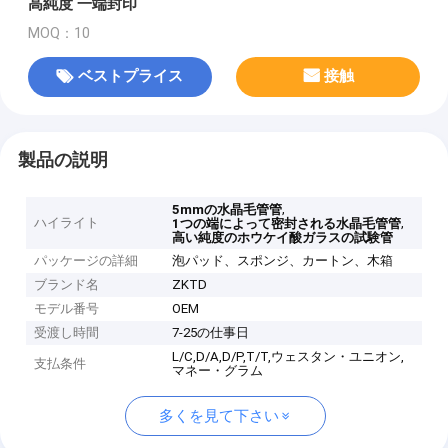
高純度 一端封印
MOQ：10
ベストプライス
接触
製品の説明
,
5mmの水晶毛管管
ハイライト
,
1つの端によって密封される水晶毛管管
高い純度のホウケイ酸ガラスの試験管
パッケージの詳細
泡パッド、スポンジ、カートン、木箱
ブランド名
ZKTD
モデル番号
OEM
受渡し時間
7-25の仕事日
L/C,D/A,D/P,T/T,ウェスタン・ユニオン,
支払条件
マネー・グラム
多くを見て下さい