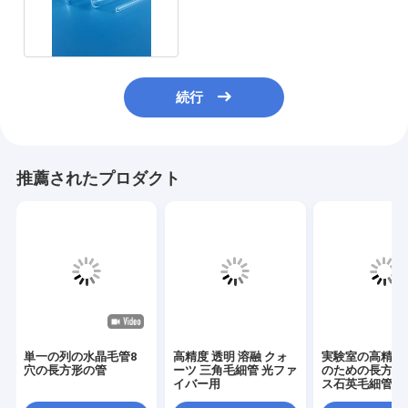
純度 一端封印
続行
推薦されたプロダクト
単一の列の水晶毛管8
高精度 透明 溶融 クォ
実験室の高精度
穴の長方形の管
ーツ 三角毛細管 光ファ
のための長方形
イバー用
ス石英毛細管